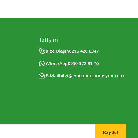
İletişim
Bize Ulaşın
0216 420 8347
WhatsApp
0530 372 99 76
E-Mail
bilgi@emikonotomasyon.com
Kaydol