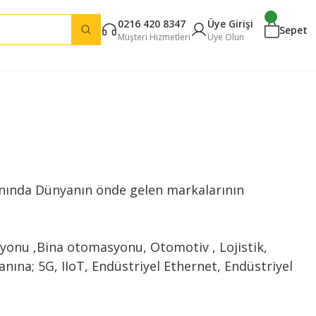
0216 420 8347
Üye Girişi
Sepet
Müşteri Hizmetleri
Üye Olun
alanında Dünyanın önde gelen markalarının
yonu ,Bina otomasyonu, Otomotiv , Lojistik,
anına; 5G, IIoT, Endüstriyel Ethernet, Endüstriyel