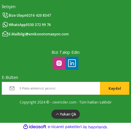
İletişim
Bize Ulaşın
0216 420 8347
WhatsApp
0530 372 99 76
E-Mail
bilgi@emikonotomasyon.com
Bizi Takip Edin
E-Bülten
Kaydol
Copyright 2024 © - ceviriciler.com - Tüm hakları saklıdır
Yukarı Çık
ideasoft
ile
e-
hazırlandı.