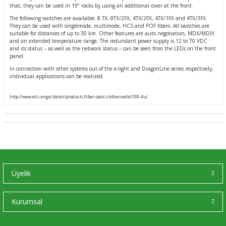
that, they can be used in 19’’ racks by using an additional cover at the front.
Ç (EV) ŞARJ İSTASYONLARI
IXXAT E-Mobilite ve Otomotiv Çözümle
CAN Bus Yazılımları
Midea
The following switches are available: 8 TX, 8TX/2FX, 4TX/2FX, 4TX/1FX and 4TX/3FX.
They can be used with singlemode, multimode, HCS and POF fibers. All switches are
suitable for distances of up to 30 km. Other features are auto negotiation, MDX/MDIX
ASYONU
J1939 Ağ Geçitleri
Mitsubishi Electric
and an extended temperature range. The redundant power supply is 12 to 70 VDC
and its status – as well as the network status – can be seen from the LEDs on the front
panel.
RS232/485
Mitsubishi Heavy Industries
In connection with other systems out of the e-light and DragonLine series respectively,
individual applications can be realized.
YONU
ASCII
Panasonic
http://www.eks-engel.de/en/products/fiber-optics/ethernet/el100-4u/
MLERİ
Samsung
IoT UYGULAMALARI
Toshiba
Universal IR
Üyelik
Kurumsal