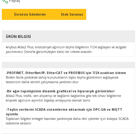
Paylaş
Ç (EV) ŞARJ İSTASYONLARI
IXXAT E-Mobilite ve Otomotiv Çözümle
CAN Bus Yazılımları
Midea
Ücretsiz Gönderim
Stok Sorunuz
ASYONU
J1939 Ağ Geçitleri
Mitsubishi Electric
ÜRÜN BILGISI
RS232/485
Mitsubishi Heavy Industries
Anybus Atlas2 Plus, endüstriyel ağınızın teşhis bilgilerini 7/24 sağlayan ve sezgisel
YONU
yazılımımız Osiris'te görüntüleyen kalıcı bir izleme aracıdır.
ASCII
Panasonic
MLERİ
Samsung
-PROFINET, EtherNet/IP, EtherCAT ve PROFIBUS için 7/24 uzaktan izleme
Birden fazla protokole sahip kurulumların toplu teşhis gözetimini sağlayarak
IoT UYGULAMALARI
Toshiba
tesisinizin daha verimli çalışmasına yardımcı olur.
-Bir ağın topolojisinin dinamik grafiksel ve hiyerarşik görüntüleri
Atlas2 Plus, trafik, veri alışverişi ve bağlantı bağlantısı gibi tek cihaz bilgilerine
Universal IR
erişerek ağınızın ayrıntılı topoloji anlayışına olanak tanır.
-Teşhis verilerini SCADA sistemlerine aktarmak için OPC-UA ve MQTT
uyumlu
Toplanan bilgileri entegre lisanslar yardımıyla daha ileri işlemler için kolayca SCADA
sistemine aktarın