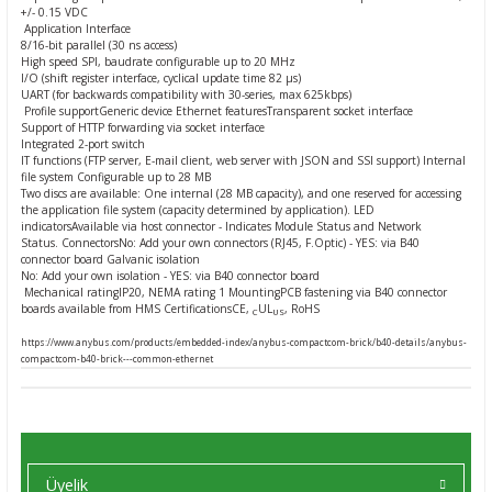
+/- 0.15 VDC
Ç (EV) ŞARJ İSTASYONLARI
IXXAT E-Mobilite ve Otomotiv Çözümle
CAN Bus Yazılımları
Midea
Application Interface
8/16-bit parallel (30 ns access)
High speed SPI, baudrate configurable up to 20 MHz
ASYONU
I/O (shift register interface, cyclical update time 82 μs)
J1939 Ağ Geçitleri
Mitsubishi Electric
UART (for backwards compatibility with 30-series, max 625kbps)
Profile support
Generic device
Ethernet features
Transparent socket interface
Support of HTTP forwarding via socket interface
RS232/485
Mitsubishi Heavy Industries
Integrated 2-port switch
IT functions (FTP server, E-mail client, web server with JSON and SSI support)
Internal
file system
Configurable up to 28 MB
YONU
ASCII
Panasonic
Two discs are available: One internal (28 MB capacity), and one reserved for accessing
the application file system (capacity determined by application).
LED
indicators
Available via host connector - Indicates Module Status and Network
MLERİ
Samsung
Status.
Connectors
No: Add your own connectors (RJ45, F.Optic) - YES: via B40
connector board
Galvanic isolation
No: Add your own isolation - YES: via B40 connector board
Mechanical rating
IP20, NEMA rating 1
Mounting
PCB fastening via B40 connector
IoT UYGULAMALARI
Toshiba
boards available from HMS
Certifications
CE,
UL
, RoHS
C
US
https://www.anybus.com/products/embedded-index/anybus-compactcom-brick/b40-details/anybus-
Universal IR
compactcom-b40-brick---common-ethernet
Üyelik