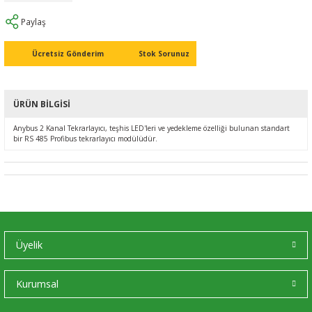
Ç (EV) ŞARJ İSTASYONLARI
IXXAT E-Mobilite ve Otomotiv Çözümle
CAN Bus Yazılımları
Midea
Paylaş
ASYONU
J1939 Ağ Geçitleri
Mitsubishi Electric
Ücretsiz Gönderim
Stok Sorunuz
RS232/485
Mitsubishi Heavy Industries
ÜRÜN BILGISI
YONU
ASCII
Panasonic
Anybus 2 Kanal Tekrarlayıcı, teşhis LED'leri ve yedekleme özelliği bulunan standart
bir RS 485 Profibus tekrarlayıcı modülüdür.
MLERİ
Samsung
IoT UYGULAMALARI
Toshiba
Universal IR
Üyelik
Kurumsal