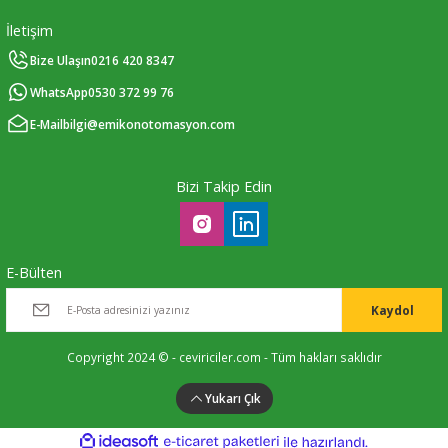
İletişim
Bize Ulaşın
0216 420 8347
WhatsApp
0530 372 99 76
E-Mail
bilgi@emikonotomasyon.com
Bizi Takip Edin
E-Bülten
Kaydol
Copyright 2024 © - ceviriciler.com - Tüm hakları saklıdır
Yukarı Çık
ideasoft
ile
e-