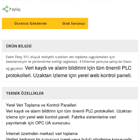
Ç (EV) ŞARJ İSTASYONLARI
IXXAT E-Mobilite ve Otomotiv Çözümle
CAN Bus Yazılımları
Midea
Paylaş
ASYONU
J1939 Ağ Geçitleri
Mitsubishi Electric
Ücretsiz Gönderim
Stok Sorunuz
RS232/485
Mitsubishi Heavy Industries
ÜRÜN BILGISI
YONU
ASCII
Panasonic
Ewon Flexy 101, düşük maliyetli uzaktan veri toplama uygulamaları için
tasarlanmıştır ve yönlendirme özelliği sağlamaz. 4 Ethernet portuna sahip bir Ewon
Veri kaydı ve alarm bildirimi için tüm önemli PLC
MLERİ
Samsung
ağ geçididir.
protokolleri. Uzaktan izleme için yerel web kontrol paneli.
IoT UYGULAMALARI
Toshiba
TEKNIK ÖZELLIKLER
Universal IR
Yerel Veri Toplama ve Kontrol Panelleri
Veri kaydı ve alarm bildirimi için tüm önemli PLC protokolleri. Uzaktan
izleme için yerel web kontrol paneli. Fabrika sistemlerine veri
yayınlamak için OPC UA sunucusu.
İnternet üzerinden merkezi veri toplama
Verileri herhangi bir sunucuya (yerel veya bulut) gönderme konusunda