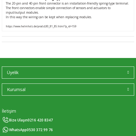
The 20-pin and 40-pin front connector is an installation-friendly spring-type terminal.
Ç (EV) ŞARJ İSTASYONLARI
IXXAT E-Mobilite ve Otomotiv Çözümle
CAN Bus Yazılımları
Midea
The front connectors enable simple connection of sensors and actuators to
input/output modules.
In this way the wiring can be kept when replacing modules.
ASYONU
J1939 Ağ Geçitleri
Mitsubishi Electric
https://www.helmholz.de/prod.d,80_81_85.html?p_id=159
RS232/485
Mitsubishi Heavy Industries
YONU
ASCII
Panasonic
MLERİ
Samsung
Üyelik
IoT UYGULAMALARI
Toshiba
Kurumsal
Universal IR
İletişim
Bize Ulaşın
0216 420 8347
WhatsApp
0530 372 99 76