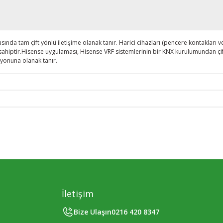
nda tam çift yönlü iletişime olanak tanır. Harici cihazları (pencere kontakları vey
irişe sahiptir.Hisense uygulaması, Hisense VRF sistemlerinin bir KNX kurulumundan 
syonuna olanak tanır.
İletişim
Bize Ulaşın
0216 420 8347