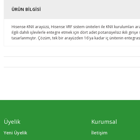
ÜRÜN BILGISI
Hisense-KNX arayüzü, Hisense VRF sistem üniteleri ile KNX kurulumları arası
ilgili dahili işlevlerle entegre etmek için dört adet potansiyelsiz ikili g
tasarlanmıştır. Çözüm, tek bir arayüzden 16'ya kadar iç ünitenin entegra
Üyelik
Kurumsal
Yeni Üyelik
İletişim