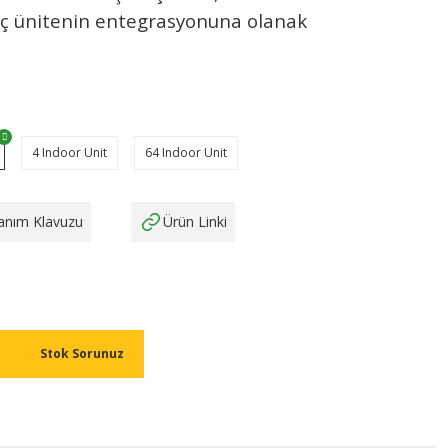
iç ünitenin entegrasyonuna olanak
4 Indoor Unit
64 Indoor Unit
lanım Klavuzu
Ürün Linki
Stok Sorunuz