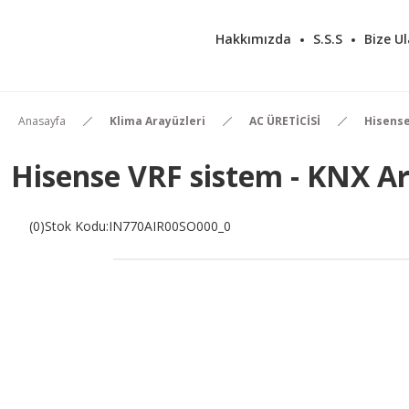
Hakkımızda
S.S.S
Bize Ul
Anasayfa
Klima Arayüzleri
AC ÜRETİCİSİ
Hisens
Hisense VRF sistem - KNX A
(0)
Stok Kodu
:
IN770AIR00SO000_0