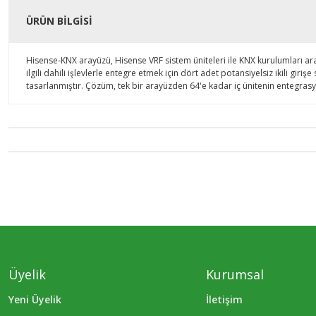
ÜRÜN BILGISI
Hisense-KNX arayüzü, Hisense VRF sistem üniteleri ile KNX kurulumları arası
ilgili dahili işlevlerle entegre etmek için dört adet potansiyelsiz ikili g
tasarlanmıştır. Çözüm, tek bir arayüzden 64'e kadar iç ünitenin entegras
Üyelik
Kurumsal
Yeni Üyelik
İletişim