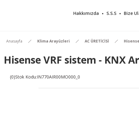
Hakkımızda
S.S.S
Bize Ul
Anasayfa
Klima Arayüzleri
AC ÜRETİCİSİ
Hisens
Hisense VRF sistem - KNX A
(0)
Stok Kodu
:
IN770AIR00MO000_0