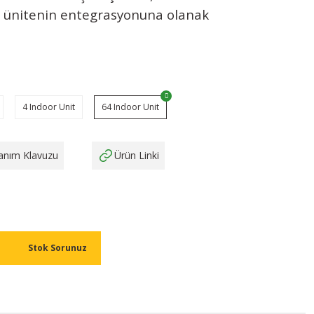
ç ünitenin entegrasyonuna olanak
4 Indoor Unit
64 Indoor Unit
lanım Klavuzu
Ürün Linki
Stok Sorunuz