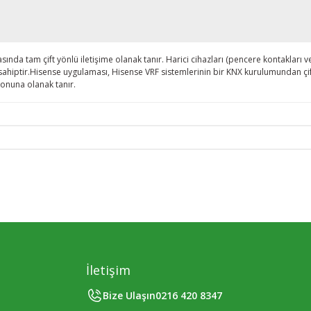
nda tam çift yönlü iletişime olanak tanır. Harici cihazları (pencere kontakları vey
irişe sahiptir.Hisense uygulaması, Hisense VRF sistemlerinin bir KNX kurulumundan 
yonuna olanak tanır.
İletişim
Bize Ulaşın
0216 420 8347