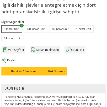
ilgili dahili işlevlerle entegre etmek için dört
Ç (EV) ŞARJ İSTASYONLARI
IXXAT E-Mobilite ve Otomotiv Çözümle
CAN Bus Yazılımları
Midea
adet potansiyelsiz ikili girişe sahiptir.
ASYONU
J1939 Ağ Geçitleri
Mitsubishi Electric
Diğer Seçenekler
RS232/485
Mitsubishi Heavy Industries
1 Indoor Unit
128 Indoor Unit
16 Indoor Unit
4 Indoor Unit
64 Indoor Unit
YONU
ASCII
Panasonic
Veri Sayfası
Kullanım Klavuzu
Ürün Linki
MLERİ
Samsung
Paylaş
IoT UYGULAMALARI
Toshiba
Ücretsiz Gönderim
Stok Sorunuz
Universal IR
ÜRÜN BILGISI
Panasonic-KNX arayüzü, Panasonic ECOi ve PACi sistemleri ile KNX kurulumları
arasında tam çift yönlü iletişime olanak tanır. Harici cihazları (pencere kontakları
veya varlık dedektörleri gibi) enerji verimliliğini artırmaya yardımcı olacak ilgili dahili