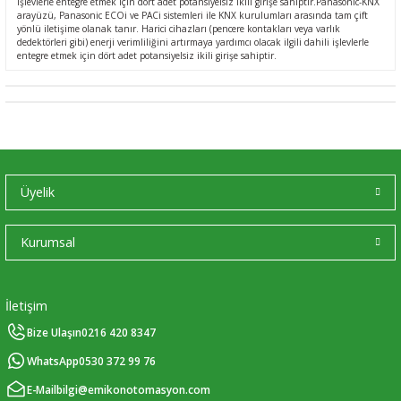
işlevlerle entegre etmek için dört adet potansiyelsiz ikili girişe sahiptir.Panasonic-KNX
arayüzü, Panasonic ECOi ve PACi sistemleri ile KNX kurulumları arasında tam çift
yönlü iletişime olanak tanır. Harici cihazları (pencere kontakları veya varlık
dedektörleri gibi) enerji verimliliğini artırmaya yardımcı olacak ilgili dahili işlevlerle
entegre etmek için dört adet potansiyelsiz ikili girişe sahiptir.
Üyelik
Kurumsal
İletişim
Bize Ulaşın
0216 420 8347
WhatsApp
0530 372 99 76
E-Mail
bilgi@emikonotomasyon.com