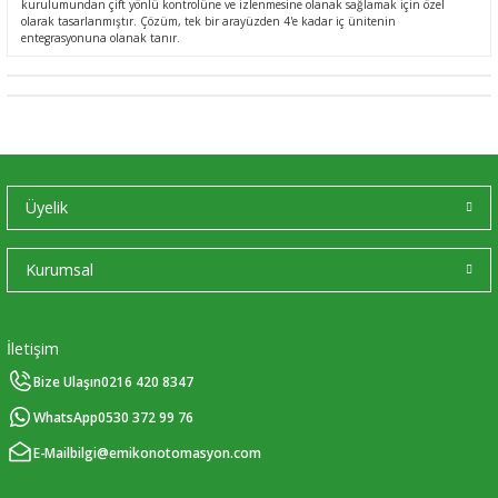
kurulumundan çift yönlü kontrolüne ve izlenmesine olanak sağlamak için özel
olarak tasarlanmıştır. Çözüm, tek bir arayüzden 4'e kadar iç ünitenin
entegrasyonuna olanak tanır.
Üyelik
Kurumsal
İletişim
Bize Ulaşın
0216 420 8347
WhatsApp
0530 372 99 76
E-Mail
bilgi@emikonotomasyon.com