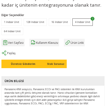
kadar iç ünitenin entegrasyonuna olanak tanır.
Ç (EV) ŞARJ İSTASYONLARI
IXXAT E-Mobilite ve Otomotiv Çözümle
CAN Bus Yazılımları
Midea
Diğer Seçenekler
ASYONU
J1939 Ağ Geçitleri
Mitsubishi Electric
1 Indoor Unit
128 Indoor Unit
16 Indoor Unit
4 Indoor Unit
RS232/485
Mitsubishi Heavy Industries
64 Indoor Unit
YONU
ASCII
Panasonic
Veri Sayfası
Kullanım Klavuzu
Ürün Linki
MLERİ
Samsung
Paylaş
IoT UYGULAMALARI
Toshiba
Ücretsiz Gönderim
Stok Sorunuz
Universal IR
ÜRÜN BILGISI
Panasonic-KNX arayüzü, Panasonic ECOi ve PACi sistemleri ile KNX kurulumları
arasında tam çift yönlü iletişime olanak tanır. Harici cihazları (pencere kontakları
veya varlık dedektörleri gibi) enerji verimliliğini artırmaya yardımcı olacak ilgili dahili
işlevlerle entegre etmek için dört adet potansiyelsiz ikili girişe sahiptir.Panasonic
uygulaması, Panasonic ECOi, PACi, ECOg / PAC, VRF sistemlerinin bir KNX