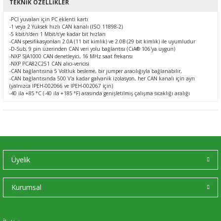
TEKNIK ÖZELLIKLER
-PCI yuvaları için PC eklenti kartı
-1 veya 2 Yüksek hızlı CAN kanalı (ISO 11898-2)
-5 kbit/s'den 1 Mbit/s'ye kadar bit hızları
-CAN spesifikasyonları 2.0A (11 bit kimlik) ve 2.0B (29 bit kimlik) ile uyumludur
-D-Sub, 9 pin üzerinden CAN veri yolu bağlantısı (CiA® 106'ya uygun)
-NXP SJA1000 CAN denetleyici, 16 MHz saat frekansı
-NXP PCA82C251 CAN alıcı-vericisi
-CAN bağlantısına 5 Voltluk besleme, bir jumper aracılığıyla bağlanabilir,
-CAN bağlantısında 500 V'a kadar galvanik izolasyon, her CAN kanalı için ayrı
(yalnızca IPEH-002066 ve IPEH-002067 için)
-40 ila +85 °C (-40 ila +185 °F) arasında genişletilmiş çalışma sıcaklığı aralığı
Üyelik
Kurumsal