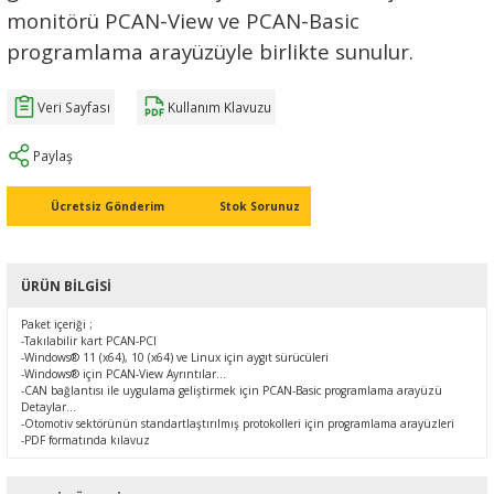
monitörü PCAN-View ve PCAN-Basic
Ç (EV) ŞARJ İSTASYONLARI
IXXAT E-Mobilite ve Otomotiv Çözümle
CAN Bus Yazılımları
Midea
programlama arayüzüyle birlikte sunulur.
ASYONU
J1939 Ağ Geçitleri
Mitsubishi Electric
Veri Sayfası
Kullanım Klavuzu
RS232/485
Mitsubishi Heavy Industries
Paylaş
YONU
ASCII
Panasonic
Ücretsiz Gönderim
Stok Sorunuz
MLERİ
Samsung
ÜRÜN BILGISI
IoT UYGULAMALARI
Toshiba
Paket içeriği ;
-Takılabilir kart PCAN-PCI
Universal IR
-Windows® 11 (x64), 10 (x64) ve Linux için aygıt sürücüleri
-Windows® için PCAN-View
Ayrıntılar...
-CAN bağlantısı ile uygulama geliştirmek için PCAN-Basic programlama arayüzü
Detaylar...
-Otomotiv sektörünün standartlaştırılmış protokolleri için programlama arayüzleri
-PDF formatında kılavuz