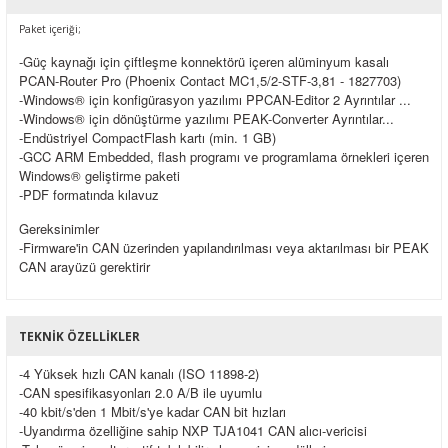
Paket içeriği;
-Güç kaynağı için çiftleşme konnektörü içeren alüminyum kasalı
PCAN-Router Pro (Phoenix Contact MC1,5/2-STF-3,81 - 1827703)
-Windows® için konfigürasyon yazılımı PPCAN-Editor 2
Ayrıntılar ...
-Windows® için dönüştürme yazılımı PEAK-Converter
Ayrıntılar...
-Endüstriyel CompactFlash kartı (min. 1 GB)
-GCC ARM Embedded, flash programı ve programlama örnekleri içeren
Windows® geliştirme paketi
-PDF formatında kılavuz
Gereksinimler
-Firmware'in CAN üzerinden yapılandırılması veya aktarılması bir PEAK
CAN arayüzü gerektirir
TEKNIK ÖZELLIKLER
-4 Yüksek hızlı CAN kanalı (ISO 11898-2)
-CAN spesifikasyonları 2.0 A/B ile uyumlu
-40 kbit/s'den 1 Mbit/s'ye kadar CAN bit hızları
-Uyandırma özelliğine sahip NXP TJA1041 CAN alıcı-vericisi