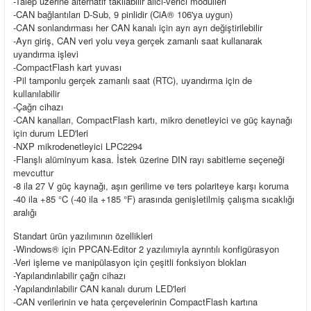
-Talep üzerine alternatif takılabilir alıcı-verici modülleri
-CAN bağlantıları D-Sub, 9 pinlidir (CiA® 106'ya uygun)
-CAN sonlandırması her CAN kanalı için ayrı ayrı değiştirilebilir
-Ayrı giriş, CAN veri yolu veya gerçek zamanlı saat kullanarak
uyandırma işlevi
-CompactFlash kart yuvası
-Pil tamponlu gerçek zamanlı saat (RTC), uyandırma için de
kullanılabilir
-Çağrı cihazı
-CAN kanalları, CompactFlash kartı, mikro denetleyici ve güç kaynağı
için durum LED'leri
-NXP mikrodenetleyici LPC2294
-Flanşlı alüminyum kasa. İstek üzerine DIN rayı sabitleme seçeneği
mevcuttur
-8 ila 27 V güç kaynağı, aşırı gerilime ve ters polariteye karşı koruma
-40 ila +85 °C (-40 ila +185 °F) arasında genişletilmiş çalışma sıcaklığı
aralığı
Standart ürün yazılımının özellikleri
-Windows® için PPCAN-Editor 2 yazılımıyla ayrıntılı konfigürasyon
-Veri işleme ve manipülasyon için çeşitli fonksiyon blokları
-Yapılandırılabilir çağrı cihazı
-Yapılandırılabilir CAN kanalı durum LED'leri
-CAN verilerinin ve hata çerçevelerinin CompactFlash kartına