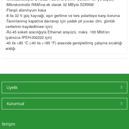
-Mikrokontrolör RAM'ına ek olarak 32 MByte SDRAM
-Flanşlı alüminyum kasa
-8 ila 32 V güç kaynağı, aşırı gerilime ve ters polariteye karşı koruma
-Tanımlanmış kapatma davranışı için yedek pil yuvası (örn. günlük
verilerinin kaydedilmesi için)
-RJ-45 soketi aracılığıyla Ethernet arayüzü, maks. 100 Mbit/sn
(yalnızca IPEH-002222 için)
-40 ila +85 °C (-40 ila +185 °F) arasında genişletilmiş çalışma sıcaklığı
aralığı
Üyelik
Kurumsal
İletişim