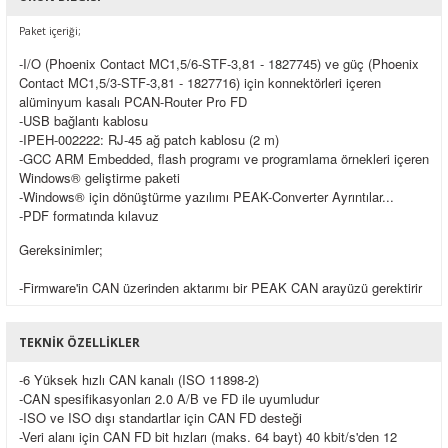
Paket içeriği;
-I/O (Phoenix Contact MC1,5/6-STF-3,81 - 1827745) ve güç (Phoenix
Contact MC1,5/3-STF-3,81 - 1827716) için konnektörleri içeren
alüminyum kasalı PCAN-Router Pro FD
-USB bağlantı kablosu
-IPEH-002222: RJ-45 ağ patch kablosu (2 m)
-GCC ARM Embedded, flash programı ve programlama örnekleri içeren
Windows® geliştirme paketi
-Windows® için dönüştürme yazılımı PEAK-Converter Ayrıntılar...
-PDF formatında kılavuz
Gereksinimler;
-Firmware'in CAN üzerinden aktarımı bir PEAK CAN arayüzü gerektirir
TEKNIK ÖZELLIKLER
-6 Yüksek hızlı CAN kanalı (ISO 11898-2)
-CAN spesifikasyonları 2.0 A/B ve FD ile uyumludur
-ISO ve ISO dışı standartlar için CAN FD desteği
-Veri alanı için CAN FD bit hızları (maks. 64 bayt) 40 kbit/s'den 12