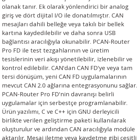
olanak tanır. Ek olarak yönlendirici bir analog
Ç (EV) ŞARJ İSTASYONLARI
IXXAT E-Mobilite ve Otomotiv Çözümle
CAN Bus Yazılımları
Midea
giriş ve dört dijital I/O ile donatılmıştır. CAN
ASYONU
mesajları dahili belleğe veya takılı bir bellek
J1939 Ağ Geçitleri
Mitsubishi Electric
kartına kaydedilebilir ve daha sonra USB
RS232/485
Mitsubishi Heavy Industries
bağlantısı aracılığıyla okunabilir. PCAN-Router
Pro FD ile test tezgahlarının ve üretim
YONU
ASCII
Panasonic
tesislerinin veri akışı yönetilebilir, izlenebilir ve
kontrol edilebilir. CAN'dan CAN FD'ye veya tam
MLERİ
Samsung
tersi dönüşüm, yeni CAN FD uygulamalarının
IoT UYGULAMALARI
mevcut CAN 2.0 ağlarına entegrasyonunu sağlar.
Toshiba
PCAN-Router Pro FD'nin davranışı belirli
Universal IR
uygulamalar için serbestçe programlanabilir.
Ürün yazılımı, C ve C++ için GNU derleyicili
birlikte verilen geliştirme paketi kullanılarak
oluşturulur ve ardından CAN aracılığıyla modüle
aktarılır. Mesaj iletme veya kaydetme gibi çeşitli