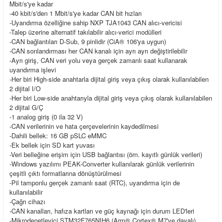
Mbit/s'ye kadar
-40 kbit/s'den 1 Mbit/s'ye kadar CAN bit hızları
-Uyandırma özelliğine sahip NXP TJA1043 CAN alıcı-vericisi
-Talep üzerine
alternatif takılabilir alıcı-verici modülleri
-CAN bağlantıları D-Sub, 9 pinlidir (CiA® 106'ya uygun)
-CAN sonlandırması her CAN kanalı için ayrı ayrı değiştirilebilir
-Ayrı giriş, CAN veri yolu veya gerçek zamanlı saat kullanarak
uyandırma işlevi
-Her biri High-side anahtarla dijital giriş veya çıkış olarak kullanılabilen
2 dijital I/O
-Her biri Low-side anahtarıyla dijital giriş veya çıkış olarak kullanılabilen
2 dijital G/Ç
-1 analog giriş (0 ila 32 V)
-CAN verilerinin ve hata çerçevelerinin kaydedilmesi
-Dahili bellek: 16 GB pSLC eMMC
-Ek bellek için SD kart yuvası
-Veri belleğine erişim için USB bağlantısı (örn. kayıtlı günlük verileri)
-Windows yazılımı PEAK-Converter kullanılarak günlük verilerinin
çeşitli çıktı formatlarına dönüştürülmesi
-Pil tamponlu gerçek zamanlı saat (RTC), uyandırma için de
kullanılabilir
-Çağrı cihazı
-CAN kanalları, hafıza kartları ve güç kaynağı için durum LED'leri
-Mikrodenetleyici STM32F765NIH6 (Arm® Cortex® M7'ye dayalı)