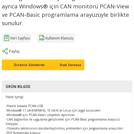
ayrıca Windows® için CAN monitörü PCAN-View
Ç (EV) ŞARJ İSTASYONLARI
IXXAT E-Mobilite ve Otomotiv Çözümle
CAN Bus Yazılımları
Midea
ve PCAN-Basic programlama arayüzüyle birlikte
ASYONU
sunulur.
J1939 Ağ Geçitleri
Mitsubishi Electric
RS232/485
Mitsubishi Heavy Industries
Veri Sayfası
Kullanım Klavuzu
YONU
ASCII
Panasonic
Paylaş
Ücretsiz Gönderim
Stok Sorunuz
MLERİ
Samsung
IoT UYGULAMALARI
Toshiba
ÜRÜN BILGISI
Universal IR
Paket İçeriği;
-Plastik kasada PCAN-USB
-Windows® 11 (x64/ARM64), 10 (x64) ve Linux için aygıt sürücüleri
-Windows® için PCAN-View'ı izleyebilir
Ayrıntılar...
-CAN bağlantısı ile uygulama geliştirmek için PCAN-Basic programlama arayüzü
Detaylar...
-Otomotiv sektörünün standartlaştırılmış protokolleri için programlama arayüzleri
-PDF formatında kılavuz