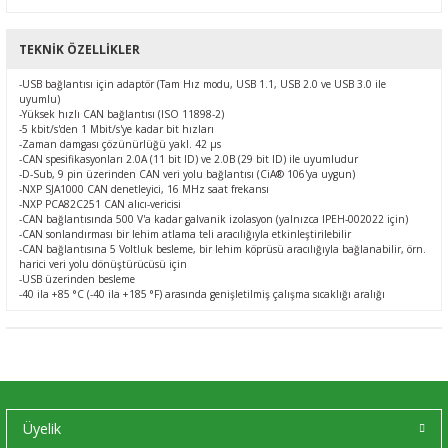
TEKNIK ÖZELLIKLER
-USB bağlantısı için adaptör (Tam Hız modu, USB 1.1, USB 2.0 ve USB 3.0 ile
uyumlu)
-Yüksek hızlı CAN bağlantısı (ISO 11898-2)
-5 kbit/s'den 1 Mbit/s'ye kadar bit hızları
-Zaman damgası çözünürlüğü yakl. 42 µs
-CAN spesifikasyonları 2.0A (11 bit ID) ve 2.0B (29 bit ID) ile uyumludur
-D-Sub, 9 pin üzerinden CAN veri yolu bağlantısı (CiA® 106'ya uygun)
-NXP SJA1000 CAN denetleyici, 16 MHz saat frekansı
-NXP PCA82C251 CAN alıcı-vericisi
-CAN bağlantısında 500 V'a kadar galvanik izolasyon (yalnızca IPEH-002022 için)
-CAN sonlandırması bir lehim atlama teli aracılığıyla etkinleştirilebilir
-CAN bağlantısına 5 Voltluk besleme, bir lehim köprüsü aracılığıyla bağlanabilir, örn.
harici veri yolu dönüştürücüsü için
-USB üzerinden besleme
-40 ila +85 °C (-40 ila +185 °F) arasında genişletilmiş çalışma sıcaklığı aralığı
Üyelik