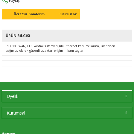
Paylaş
Ç (EV) ŞARJ İSTASYONLARI
IXXAT E-Mobilite ve Otomotiv Çözümle
CAN Bus Yazılımları
Midea
Ücretsiz Gönderim
Sınırlı stok
ASYONU
J1939 Ağ Geçitleri
Mitsubishi Electric
ÜRÜN BILGISI
RS232/485
Mitsubishi Heavy Industries
REX 100 WAN, PLC kontrol sistemleri gibi Ethernet katılımcılarına, üreticiden
YONU
bağımsız olarak güvenli uzaktan erişim imkanı sağlar.
ASCII
Panasonic
MLERİ
Samsung
IoT UYGULAMALARI
Toshiba
Universal IR
Üyelik
Kurumsal