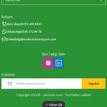
Ç (EV) ŞARJ İSTASYONLARI
IXXAT E-Mobilite ve Otomotiv Çözümle
CAN Bus Yazılımları
Midea
İletişim
ASYONU
J1939 Ağ Geçitleri
Mitsubishi Electric
Bize Ulaşın
0216 420 8347
RS232/485
Mitsubishi Heavy Industries
WhatsApp
0530 372 99 76
E-Mail
bilgi@emikonotomasyon.com
YONU
ASCII
Panasonic
MLERİ
Samsung
Bizi Takip Edin
IoT UYGULAMALARI
Toshiba
E-Bülten
Universal IR
Kaydol
Copyright 2024 © - ceviriciler.com - Tüm hakları saklıdır
Yukarı Çık