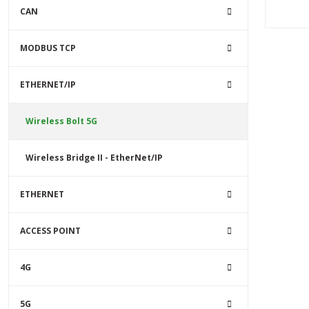
süresi, y
CAN
yüksek güv
Anybus Tü
MODBUS TCP
birleştiri
üzerinde
EtherNet
ETHERNET/IP
TCP ağlar
iletişime 
IP67 koru
Wireless Bolt 5G
faktörü, 
kolaylaştır
Wireless Bridge II - EtherNet/IP
ETHERNET
ACCESS POINT
4G
5G