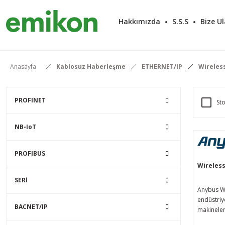
Hakkımızda
S.S.S
Bize Ul
Anasayfa
Kablosuz Haberleşme
ETHERNET/IP
Wireless
PROFINET
Sto
NB-IoT
PROFIBUS
Wireless
SERİ
Anybus Wi
endüstriye
BACNET/IP
makineler
bağlayar