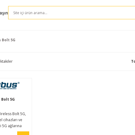
aşın
 Bolt 5G
ktakiler
T
 Bolt 5G
reless Bolt 5G,
l cihazları ve
i 5G ağlarına
ak düşük gecikme