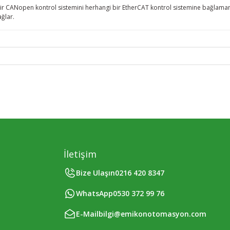
CANopen kontrol sistemini herhangi bir EtherCAT kontrol sistemine bağlamanızı s
ağlar.
İletişim
Bize Ulaşın
0216 420 8347
WhatsApp
0530 372 99 76
E-Mail
bilgi@emikonotomasyon.com