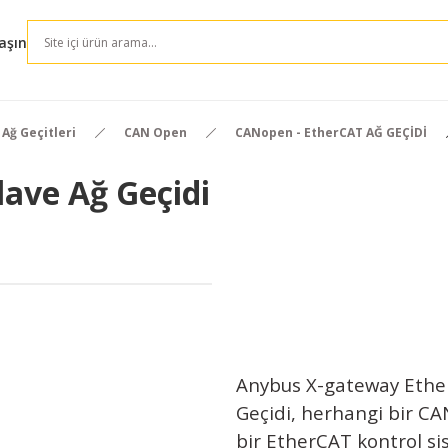
aşın
Ağ Geçitleri
CAN Open
CANopen - EtherCAT AĞ GEÇİDİ
lave Ağ Geçidi
Anybus X-gateway Ethe
Geçidi, herhangi bir C
bir EtherCAT kontrol s