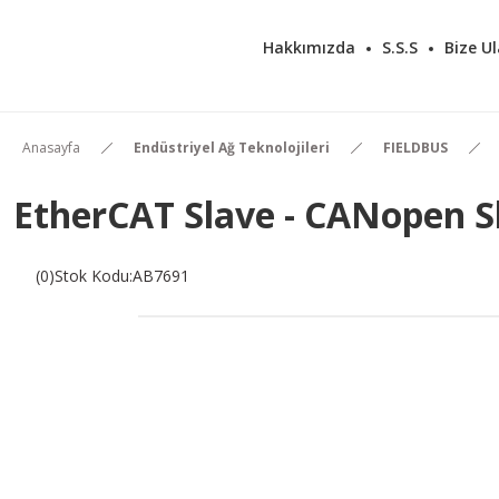
Hakkımızda
S.S.S
Bize Ul
Anasayfa
Endüstriyel Ağ Teknolojileri
FIELDBUS
EtherCAT Slave - CANopen S
(0)
Stok Kodu
:
AB7691