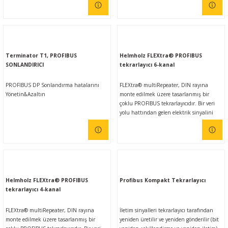
kolay olmasının yanı sıra farklı
Ç (EV) ŞARJ İSTASYONLARI
IXXAT E-Mobilite ve Otomotiv Çözümle
CAN Bus Yazılımları
Midea
endüstriyel ağlar arasında güvenilir,
emniyetli, yüksek hızlı veri aktarımı
sağlar.
ASYONU
J1939 Ağ Geçitleri
Mitsubishi Electric
Terminator T1, PROFIBUS
Helmholz FLEXtra® PROFIBUS
RS232/485
Mitsubishi Heavy Industries
SONLANDIRICI
tekrarlayıcı 6-kanal
PROFIBUS DP Sonlandırma hatalarını
FLEXtra® multiRepeater, DIN rayına
YONU
ASCII
Panasonic
Yönetin&Azaltın
monte edilmek üzere tasarlanmış bir
çoklu PROFIBUS tekrarlayıcıdır. Bir veri
MLERİ
Samsung
yolu hattından gelen elektrik sinyalini
yeniden oluşturur ve yeniden iletir (bit
yeniden şekillendirme ve yeniden iletim).
IoT UYGULAMALARI
Toshiba
Sinyaller seviye, eğim ve görev döngüsüne
göre geri yüklenir. multiRepeater, 9,6
kbps'den 12 Mbps'ye kadar veri hızlarını
Universal IR
destekler ve bunları otomatik olarak tanır.
Helmholz FLEXtra® PROFIBUS
Profibus Kompakt Tekrarlayıcı
tekrarlayıcı 4-kanal
FLEXtra® multiRepeater, DIN rayına
İletim sinyalleri tekrarlayıcı tarafından
monte edilmek üzere tasarlanmış bir
yeniden üretilir ve yeniden gönderilir (bit