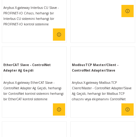
Anybus X-gateway Interbus CU Slave -
PROFINET-IO Cihazı, herhangi bir
Interbus CU sistemini herhangi bir
PROFINET-IO kontrol sistemine
bağlamanızı sağlar. Anybus ağ geçitleri,
kullanımı kolay olmasının yanı sıra farklı
endüstriyel ağlar arasında güvenilir,
emniyetli, yüksek hızlı veri aktarımı
sağlar.
EtherCAT Slave - ControlNet
ModbusTCP Master/Client -
Adapter Ağ Geçidi
ControlNet Adapter/Slave
Anybus X-gateway EtherCAT Slave -
Anybus X-gateway Modbus TCP
ControlNet Adapter Ağ Geçidi, herhangi
Client/Master - ControlNet Adapter/Slave
bir ControlNet kontrol sistemini herhangi
Ağ Geçidi, herhangi bir Modbus TCP
bir EtherCAT kontrol sistemine
cihazını veya ekipmanını ControlNet
bağlamanızı sağlar. Anybus ağ geçitleri,
kontrol sistemlerine bağlamanızı sağlar.
kullanımı kolay olmasının yanı sıra farklı
Mevcut bir Modbus TCP kontrol sisteminin
endüstriyel ağlar arasında güvenilir,
olmadığı durumlarda kullanılabilir.
emniyetli, yüksek hızlı veri aktarımı
Anybus ağ geçitleri, kullanımı kolay
sağlar.
olmasının yanı sıra farklı endüstriyel
ağlar arasında güvenilir, emniyetli,