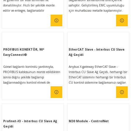
ve güvenilir bir vida terminali ile
bağlanabilir sonlandırma dirençlerine
donatılmıştır. Hızlı bir şekilde monte
sahiptir. Geliştirilmiş EMC uyumluluğu
edilir ve entegre, bağlanabilir
için muhafazası metalle kaplanmıştır.
sonlandırma dirençlerine sahiptir.
Diyagnostik led sayesinde, kullanıcının
Geliştirilmiş EMC uyumluluğu için fişin
herhangi bir zamanda Bus sisteminin
gövdesi metalize edilmiştir. PROFIBUS
durumunu bir bakışta kontrol edebileceği
konnektörü -25 °C ila +85 °C arasındaki
bir PROFIBUS ağı kurulabilir. Kolayca
genişletilmiş ortam sıcaklığı aralığında
ayırt edilebilen mavi, yeşil ve turuncu
çalışır
renklere sahip üç yerleşik LED, her
istasyondaki PROFIBUS ağının en önemli
PROFIBUS KONEKTÖR, 90°
EtherCAT Slave - Interbus CU Slave
durumlarını gösterir.
EasyConnect®
Ağ Geçidi
Görsel bağlantı kontrolü yardımıyla,
Anybus X-gateway EtherCAT Slave -
PROFIBUS kablosunun monte edildikten
Interbus CU Slave Ağ Geçidi, herhangi bir
sonra doğru şekilde bağlanıp
EtherCAT sistemini herhangi bir Interbus
bağlanmadığını kontrol etmek de
CU kontrol sistemine bağlamanızı sağlar.
mümkündür. Gövde, elektromanyetik
Anybus ağ geçitleri, kullanımı kolay
uyumluluğun iyileştirilmesi için metalize
olmasının yanı sıra farklı endüstriyel
edilmiştir. EasyConnect® konnektörü, -25
ağlar arasında güvenilir, emniyetli,
°C ila +85 °C arasındaki genişletilmiş
yüksek hızlı veri aktarımı sağlar.
ortam sıcaklığı aralığında çalışır.
Profinet-IO - Interbus CU Slave Ağ
M30 Module - ControlNet
Geçidi