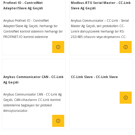
yüksek hızlı veri aktarımı sağlar.
Profinet IO - ControlNet
Modbus-RTU Serial Master - CC-Link
Adapter/Slave Ağ Geçidi
Slave Ağ Geçidi
Anybus Profinet IO - ControlNet
Anybus Communicator – CC-Link - Serial
Adapter/Slave Ağ Geçidi, herhangi bir
Master Ağ Geçidi, seri protokolleri CC-
ControlNet kontrol sistemini herhangi bir
Link'e dönüştürerek herhangi bir RS-
PROFINET-IO kontrol sistemine
232/485 cihazını veya ekipmanını CC-
bağlamanızı sağlar. Anybus ağ geçitleri,
Link kontrol sistemlerine bağlamanızı
kullanımı kolay olmasının yanı sıra farklı
sağlar. Anybus İletişim Cihazları,
endüstriyel ağlar arasında güvenilir,
kullanımı kolay olmasının yanı sıra farklı
emniyetli, yüksek hızlı veri aktarımı
endüstriyel ağlar arasında güvenilir,
sağlar.
emniyetli, yüksek hızlı veri aktarımı
sağlar.
Anybus Communicator CAN - CC-Link
CC-Link Slave - CC-Link Slave
Ağ Geçidi
Anybus Communicator CAN - CC-Link Ağ
Geçidi, CAN cihazlarını CC-Link kontrol
sistemlerine bağlayan bir protokol
dönüştürücüdür.