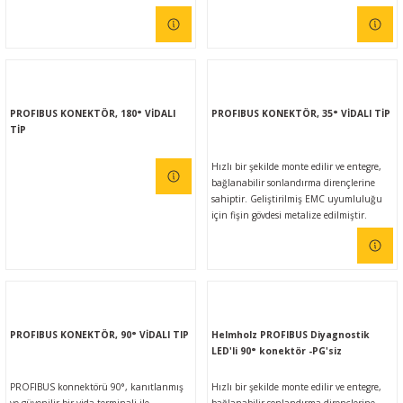
PROFIBUS KONEKTÖR, 180° VİDALI
PROFIBUS KONEKTÖR, 35° VİDALI TİP
TİP
Hızlı bir şekilde monte edilir ve entegre,
bağlanabilir sonlandırma dirençlerine
sahiptir. Geliştirilmiş EMC uyumluluğu
için fişin gövdesi metalize edilmiştir.
PROFIBUS konnektörü -25 °C ila +85 °C
arasındaki genişletilmiş ortam sıcaklığı
aralığında çalışır.
PROFIBUS KONEKTÖR, 90° VİDALI TIP
Helmholz PROFIBUS Diyagnostik
LED'li 90° konektör -PG'siz
PROFIBUS konnektörü 90°, kanıtlanmış
Hızlı bir şekilde monte edilir ve entegre,