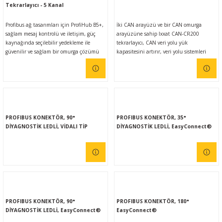
Tekrarlayıcı - 5 Kanal
Profibus ağ tasarımları için ProfiHub B5+,
İki CAN arayüzü ve bir CAN omurga
sağlam mesaj kontrolü ve iletişim, güç
arayüzüne sahip Ixxat CAN-CR200
kaynağında seçilebilir yedekleme ile
tekrarlayıcı, CAN veri yolu yük
güvenilir ve sağlam bir omurga çözümü
kapasitesini artırır, veri yolu sistemleri
sunar.
arasında fiziksel bir bağlantı kurar ve
galvanik izolasyon sunar. Çeşitli
topolojiler oluşturmak ve ağ yapılarını
optimize etmek için birden fazla
tekrarlayıcı kolayca sıralanabilir ve
bağlanabilir.
PROFIBUS KONEKTÖR, 90°
PROFIBUS KONEKTÖR, 35°
DİYAGNOSTİK LEDLİ, VİDALI TİP
DİYAGNOSTİK LEDLİ, EasyConnect®
PROFIBUS KONEKTÖR, 90°
PROFIBUS KONEKTÖR, 180°
DİYAGNOSTİK LEDLİ, EasyConnect®
EasyConnect®