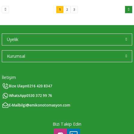
1
2
3
Üyelik
Kurumsal
İletişim
Bize Ulaşın
0216 420 8347
WhatsApp
0530 372 99 76
E-Mail
bilgi@emikonotomasyon.com
Bizi Takip Edin