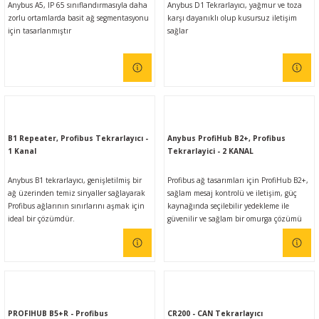
Anybus A5, IP 65 sınıflandırmasıyla daha
Anybus D1 Tekrarlayıcı, yağmur ve toza
zorlu ortamlarda basit ağ segmentasyonu
karşı dayanıklı olup kusursuz iletişim
için tasarlanmıştır
sağlar
B1 Repeater, Profibus Tekrarlayıcı -
Anybus ProfiHub B2+, Profibus
1 Kanal
Tekrarlayici - 2 KANAL
Anybus B1 tekrarlayıcı, genişletilmiş bir
Profibus ağ tasarımları için ProfiHub B2+,
ağ üzerinden temiz sinyaller sağlayarak
sağlam mesaj kontrolü ve iletişim, güç
Profibus ağlarının sınırlarını aşmak için
kaynağında seçilebilir yedekleme ile
ideal bir çözümdür.
güvenilir ve sağlam bir omurga çözümü
sunar.
PROFIHUB B5+R - Profibus
CR200 - CAN Tekrarlayıcı