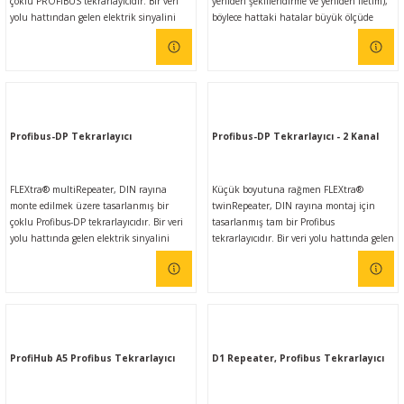
çoklu PROFIBUS tekrarlayıcıdır. Bir veri
yeniden şekillendirme ve yeniden iletim),
yolu hattından gelen elektrik sinyalini
böylece hattaki hatalar büyük ölçüde
yeniden oluşturur ve yeniden iletir (bit
ortadan kaldırılır. Profibus kompakt
yeniden şekillendirme ve yeniden iletim).
tekrarlayıcı, hem teknik hem de fiyat
Sinyaller seviye, eğim ve görev döngüsüne
açısından çok sayıda uygulama için
göre geri yüklenir. multiRepeater, 9,6
geleneksel tekrarlayıcılara iyi bir
kbps'den 12 Mbps'ye kadar veri hızlarını
alternatiftir. Katılımcı sayısını arttırmak
destekler ve bunları otomatik olarak tanır.
ve sistemi genişletmek için veri yolu
uzatması (2 Profibus kompakt tekrarlayıcı
Profibus-DP Tekrarlayıcı
Profibus-DP Tekrarlayıcı - 2 Kanal
ile 1 km'ye kadar) için kullanılabilir. MPI
ağlarında kullanım da
FLEXtra® multiRepeater, DIN rayına
Küçük boyutuna rağmen FLEXtra®
monte edilmek üzere tasarlanmış bir
twinRepeater, DIN rayına montaj için
çoklu Profibus-DP tekrarlayıcıdır. Bir veri
tasarlanmış tam bir Profibus
yolu hattında gelen elektrik sinyalini
tekrarlayıcıdır. Bir veri yolu hattında gelen
yeniden oluşturur ve yeniden iletir (bit
elektrik sinyalini yeniden oluşturur ve
yeniden şekillendirme ve yeniden iletim).
yeniden iletir (bit yeniden şekillendirme
Sinyaller seviye, eğim ve görev döngüsüne
ve yeniden iletim). Sinyaller seviye, eğim
göre geri yüklenir. multiRepeater, 9,6
ve görev döngüsüne göre geri yüklenir.
kbps'den 12 Mbps'ye kadar veri hızlarını
FLEXtra® twinRepeater, 9,6 kbps ila 12
destekler ve bunları otomatik olarak tanır.
Mbps arasındaki veri hızlarını destekler ve
bunları otomatik olarak tanır.
ProfiHub A5 Profibus Tekrarlayıcı
D1 Repeater, Profibus Tekrarlayıcı