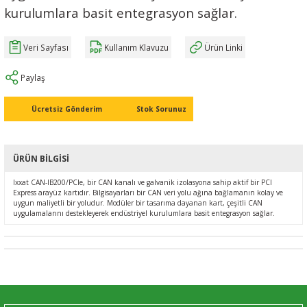
kurulumlara basit entegrasyon sağlar.
Ç (EV) ŞARJ İSTASYONLARI
IXXAT E-Mobilite ve Otomotiv Çözümle
CAN Bus Yazılımları
Midea
Veri Sayfası
Kullanım Klavuzu
Ürün Linki
ASYONU
J1939 Ağ Geçitleri
Mitsubishi Electric
Paylaş
RS232/485
Mitsubishi Heavy Industries
Ücretsiz Gönderim
Stok Sorunuz
YONU
ASCII
Panasonic
MLERİ
Samsung
ÜRÜN BILGISI
Ixxat CAN-IB200/PCIe, bir CAN kanalı ve galvanik izolasyona sahip aktif bir PCI
IoT UYGULAMALARI
Toshiba
Express arayüz kartıdır. Bilgisayarları bir CAN veri yolu ağına bağlamanın kolay ve
uygun maliyetli bir yoludur. Modüler bir tasarıma dayanan kart, çeşitli CAN
uygulamalarını destekleyerek endüstriyel kurulumlara basit entegrasyon sağlar.
Universal IR