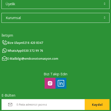
Üyelik
Kurumsal
İletişim
Bize Ulaşın
0216 420 8347
WhatsApp
0530 372 99 76
E-Mail
bilgi@emikonotomasyon.com
Bizi Takip Edin
E-Bülten
Kaydol