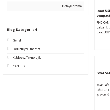
yoludur. 
Detaylı Arama
tasarıma 
Ixxat US
çeşitli C
compact 
destekley
Çevirici
RJ45 CAN
entegrasy
galvanik 
Blog Kategorileri
Ixxat USB
kompakt, 
Genel
CAN veri 
bağlamanı
Endüstriyel Ethernet
uygun mali
yoludur. 
Kablosuz Teknolojiler
geliştirm
CAN Bus
kontrol g
çeşitli C
Ixxat Sa
destekleye
endüstriy
Ixxat Saf
basit ent
EtherCAT
İşlevsel G
protokolü
güvenli I/
endüstriy