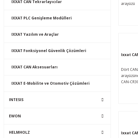
IXXAT CAN Tekrarlayıcılar
arayüzü
IXXAT PLC Genişleme Modülleri
IXXAT Yazılım ve Araçlar
IXXAT Fonksiyonel Güvenlik Çözümleri
Ixxat CA
IXXAT CAN Aksesuarları
Dört CAN
arayüzüne
CAN-CR300
IXXAT E-Mobilite ve Otomotiv Çözümleri
CAN veri 
kapasitesin
INTESIS
yolu siste
bir şekild
sağlar ve
EWON
izolasyon
sonlandır
ağ yapıla
HELMHOLZ
Ixxat C
etmek içi