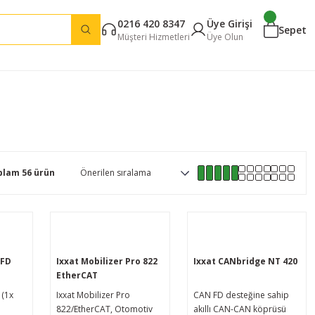
0216 420 8347
Üye Girişi
Sepet
Müşteri Hizmetleri
Üye Olun
plam 56 ürün
/FD
Ixxat Mobilizer Pro 822
Ixxat CANbridge NT 420
EtherCAT
 (1x
Ixxat Mobilizer Pro
CAN FD desteğine sahip
822/EtherCAT, Otomotiv
akıllı CAN-CAN köprüsü