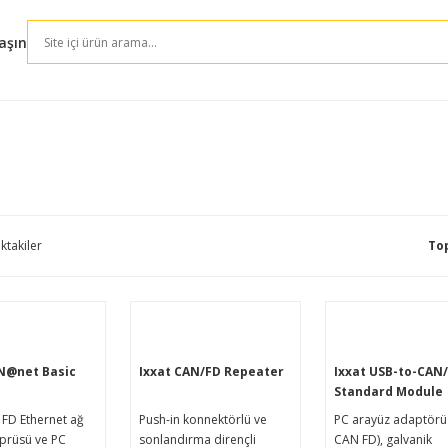
aşın
ktakiler
To
AN@net Basic
Ixxat CAN/FD Repeater
Ixxat USB-to-CAN
Standard Module
FD Ethernet ağ
Push-in konnektörlü ve
PC arayüz adaptörü
öprüsü ve PC
sonlandırma dirençli
CAN FD), galvanik