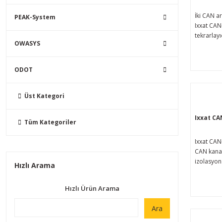
sağlayara
İki CAN a
PEAK-System
yapı kısıt
Ixxat CA
ortadan 
tekrarlayı
yardımcı 
OWASYS
Fiber Opt
(FSMA), C
bakır tel
ODOT
dönüştürü
Yüksek el
girişim b
Üst Kategori
Entegre 
arayüzü il
Ixxat CA
Tüm Kategoriler
artırır ve 
optimize 
Ixxat CAN
esneklik s
CAN kanal
izolasyon
Hızlı Arama
profil yuv
donatılmış
Hızlı Ürün Arama
Express ar
Bilgisayar
Ara
yolu ağın
kolay ve u