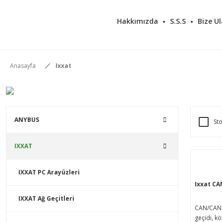
Hakkımızda
S.S.S
Bize Ul
Anasayfa
Ixxat
ANYBUS
Sto
IXXAT
IXXAT PC Arayüzleri
Ixxat C
IXXAT Ağ Geçitleri
CAN/CAN 
geçidi, k