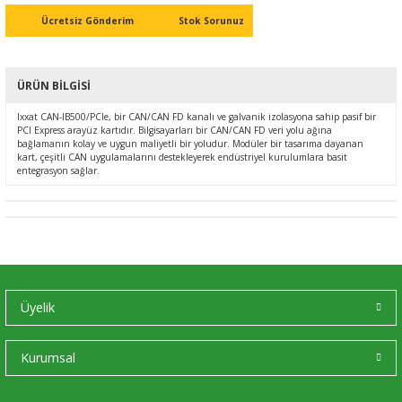
Ç (EV) ŞARJ İSTASYONLARI
IXXAT E-Mobilite ve Otomotiv Çözümle
CAN Bus Yazılımları
Midea
Ücretsiz Gönderim
Stok Sorunuz
ASYONU
J1939 Ağ Geçitleri
Mitsubishi Electric
ÜRÜN BILGISI
RS232/485
Mitsubishi Heavy Industries
Ixxat CAN-IB500/PCIe, bir CAN/CAN FD kanalı ve galvanik izolasyona sahip pasif bir
PCI Express arayüz kartıdır. Bilgisayarları bir CAN/CAN FD veri yolu ağına
bağlamanın kolay ve uygun maliyetli bir yoludur. Modüler bir tasarıma dayanan
YONU
ASCII
Panasonic
kart, çeşitli CAN uygulamalarını destekleyerek endüstriyel kurulumlara basit
entegrasyon sağlar.
MLERİ
Samsung
IoT UYGULAMALARI
Toshiba
Universal IR
Üyelik
Kurumsal