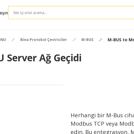
aşın
M-BUS to Mo
ONU
Bina Protokol Çeviriciler
M-BUS
 Server Ağ Geçidi
Herhangi bir M-Bus cih
Modbus TCP veya Modbu
edin. Bu entegrasyon, M-