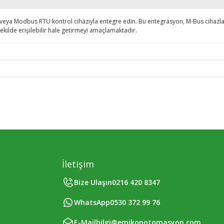
a Modbus RTU kontrol cihazıyla entegre edin. Bu entegrasyon, M-Bus cihazlarını
ekilde erişilebilir hale getirmeyi amaçlamaktadır.
İletişim
Bize Ulaşın
0216 420 8347
WhatsApp
0530 372 99 76
E-Mail
bilgi@emikonotomasyon.com