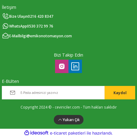
İletişim
Bize Ulaşın
0216 420 8347
WhatsApp
0530 372 99 76
E-Mail
bilgi@emikonotomasyon.com
Bizi Takip Edin
E-Bülten
Kaydol
Copyright 2024 © - ceviriciler.com - Tüm hakları saklıdır
Yukarı Çık
ideasoft
ile
e-