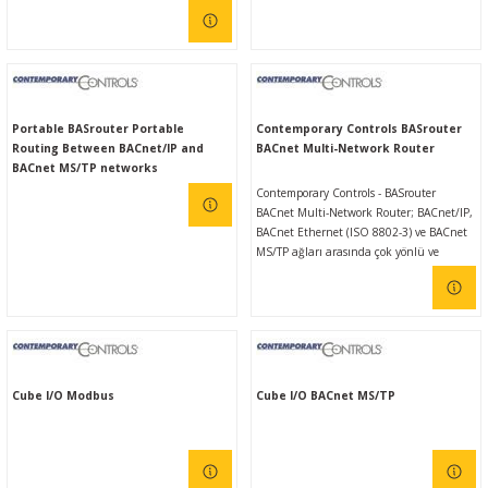
Portable BASrouter Portable
Contemporary Controls BASrouter
Routing Between BACnet/IP and
BACnet Multi-Network Router
BACnet MS/TP networks
Contemporary Controls - BASrouter
BACnet Multi-Network Router; BACnet/IP,
BACnet Ethernet (ISO 8802-3) ve BACnet
MS/TP ağları arasında çok yönlü ve
bağımsız (stand-alone) yönlendirme
sağlayan, BTL onaylı, kompakt bir BACnet
çoklu ağ yönlendiricisidir.
Cube I/O Modbus
Cube I/O BACnet MS/TP