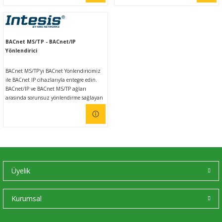
BACnet MS/TP - BACnet/IP
Yönlendirici
BACnet MS/TP'yi BACnet Yönlendiricimiz
ile BACnet IP cihazlarıyla entegre edin.
BACnet/IP ve BACnet MS/TP ağları
arasında sorunsuz yönlendirme sağlayan
kompakt bir BACnet çoklu ağ cihazıdır.
Bu entegrasyon, bağlı oldukları BACnet
ağından bağımsız olarak BACnet
cihazlarının, nesnelerinin ve
kaynaklarının erişilebilir olmasını
amaçlamaktadır.
Üyelik
Kurumsal