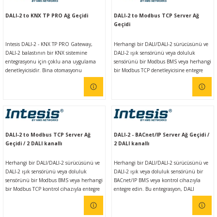
Intesis MAPS yapılandırma aracı
yapılandırma aracı aracılığıyla
Ç (EV) ŞARJ İSTASYONLARI
IXXAT E-Mobilite ve Otomotiv Çözümle
CAN Bus Yazılımları
Midea
aracılığıyla yapılandırılır.
yapılandırılır.
DALI-2 to KNX TP PRO Ağ Geçidi
DALI-2 to Modbus TCP Server Ağ
Geçidi
ASYONU
J1939 Ağ Geçitleri
Mitsubishi Electric
Intesis DALI-2 - KNX TP PRO Gateway,
Herhangi bir DALI/DALI-2 sürücüsünü ve
DALI-2 balastının bir KNX sistemine
DALI-2 ışık sensörünü veya doluluk
RS232/485
Mitsubishi Heavy Industries
entegrasyonu için çoklu ana uygulama
sensörünü bir Modbus BMS veya herhangi
denetleyicisidir. Bina otomasyonu
bir Modbus TCP denetleyicisine entegre
kurulumlarında birlikte çalışabilirlik için
edin. Bu entegrasyon, DALI cihazlarının
YONU
ASCII
Panasonic
hata analiziyle standart
ve bunların verilerinin ve kaynaklarının
anahtarlama/kısma, renk kontrolü, acil
Modbus tabanlı bir kontrol sistemi veya
aydınlatma yönetimi ve çalışma saatleri
cihazdan, sanki Modbus sisteminin bir
MLERİ
Samsung
kaydı sağlar.
parçasıymış gibi erişilebilir olmasını
sağlamayı amaçlamaktadır.
IoT UYGULAMALARI
Toshiba
DALI-2 to Modbus TCP Server Ağ
DALI-2 - BACnet/IP Server Ağ Geçidi /
Geçidi / 2 DALI kanallı
2 DALI kanallı
Universal IR
Herhangi bir DALI/DALI-2 sürücüsünü ve
Herhangi bir DALI/DALI-2 sürücüsünü ve
DALI-2 ışık sensörünü veya doluluk
DALI-2 ışık veya doluluk sensörünü bir
sensörünü bir Modbus BMS veya herhangi
BACnet/IP BMS veya kontrol cihazıyla
bir Modbus TCP kontrol cihazıyla entegre
entegre edin. Bu entegrasyon, DALI
edin. Bu entegrasyon, DALI cihazlarını ve
cihazlarını ve bunların verilerini ve
bunların verilerini ve kaynaklarını
kaynaklarını, BACnet tabanlı bir kontrol
Modbus tabanlı bir kontrol sistemi veya
sistemi veya cihazdan, sanki BACnet