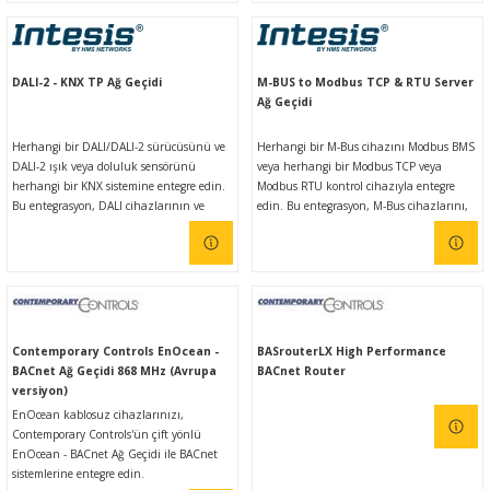
cihazdan, sanki Modbus sisteminin bir
sisteminin bir parçasıymış gibi erişilebilir
parçasıymış gibi erişilebilir hale getirmeyi
hale getirmeyi amaçlamaktadır.
amaçlamaktadır.
DALI-2 - KNX TP Ağ Geçidi
M-BUS to Modbus TCP & RTU Server
Ağ Geçidi
Herhangi bir DALI/DALI-2 sürücüsünü ve
Herhangi bir M-Bus cihazını Modbus BMS
DALI-2 ışık veya doluluk sensörünü
veya herhangi bir Modbus TCP veya
herhangi bir KNX sistemine entegre edin.
Modbus RTU kontrol cihazıyla entegre
Bu entegrasyon, DALI cihazlarının ve
edin. Bu entegrasyon, M-Bus cihazlarını,
bunların veri ve kaynaklarının, sanki
kayıtlarını ve kaynaklarını Modbus
aynı KNX sisteminin bir parçasıymış gibi
tabanlı bir kontrol sistemi veya
bir KNX sisteminden erişilebilir olmasını
cihazından, sanki Modbus sisteminin bir
sağlamayı amaçlamaktadır.
parçasıymış gibi veya tam tersi şekilde
erişilebilir hale getirmeyi amaçlamaktadır.
Contemporary Controls EnOcean -
BASrouterLX High Performance
BACnet Ağ Geçidi 868 MHz (Avrupa
BACnet Router
versiyon)
EnOcean kablosuz cihazlarınızı,
Contemporary Controls'ün çift yönlü
EnOcean - BACnet Ağ Geçidi ile BACnet
sistemlerine entegre edin.