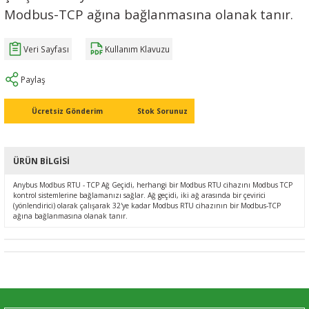
Modbus-TCP ağına bağlanmasına olanak tanır.
Ç (EV) ŞARJ İSTASYONLARI
IXXAT E-Mobilite ve Otomotiv Çözümle
CAN Bus Yazılımları
Midea
Veri Sayfası
Kullanım Klavuzu
ASYONU
J1939 Ağ Geçitleri
Mitsubishi Electric
Paylaş
RS232/485
Mitsubishi Heavy Industries
Ücretsiz Gönderim
Stok Sorunuz
YONU
ASCII
Panasonic
MLERİ
Samsung
ÜRÜN BILGISI
IoT UYGULAMALARI
Toshiba
Anybus Modbus RTU - TCP Ağ Geçidi, herhangi bir Modbus RTU cihazını Modbus TCP
kontrol sistemlerine bağlamanızı sağlar. Ağ geçidi, iki ağ arasında bir çevirici
(yönlendirici) olarak çalışarak 32'ye kadar Modbus RTU cihazının bir Modbus-TCP
ağına bağlanmasına olanak tanır.
Universal IR