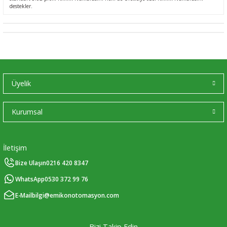
destekler.
Üyelik
Kurumsal
İletişim
Bize Ulaşın
0216 420 8347
WhatsApp
0530 372 99 76
E-Mail
bilgi@emikonotomasyon.com
Bizi Takip Edin