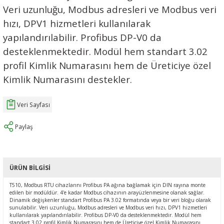
Veri uzunluğu, Modbus adresleri ve Modbus veri
Ç (EV) ŞARJ İSTASYONLARI
IXXAT E-Mobilite ve Otomotiv Çözümle
CAN Bus Yazılımları
Midea
hızı, DPV1 hizmetleri kullanılarak
yapılandırılabilir. Profibus DP-V0 da
ASYONU
J1939 Ağ Geçitleri
Mitsubishi Electric
desteklenmektedir. Modül hem standart 3.02
RS232/485
Mitsubishi Heavy Industries
profil Kimlik Numarasını hem de Üreticiye özel
Kimlik Numarasını destekler.
YONU
ASCII
Panasonic
Veri Sayfası
MLERİ
Samsung
Paylaş
IoT UYGULAMALARI
Toshiba
Universal IR
ÜRÜN BILGISI
T510, Modbus RTU cihazlarını Profibus PA ağına bağlamak için DIN rayına monte
edilen bir modüldür. 4'e kadar Modbus cihazının arayüzlenmesine olanak sağlar.
Dinamik değişkenler standart Profibus PA 3.02 formatında veya bir veri bloğu olarak
sunulabilir. Veri uzunluğu, Modbus adresleri ve Modbus veri hızı, DPV1 hizmetleri
kullanılarak yapılandırılabilir. Profibus DP-V0 da desteklenmektedir. Modül hem
standart 3.02 profil Kimlik Numarasını hem de Üreticiye özel Kimlik Numarasını