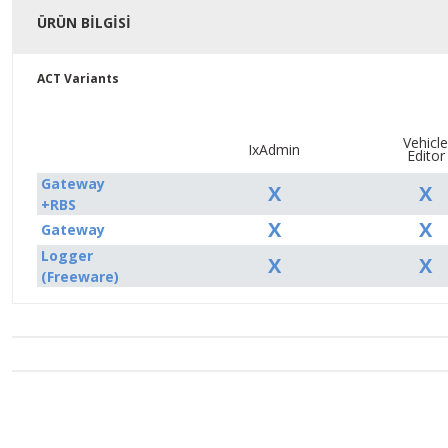
ÜRÜN BILGISI
ACT Variants
Vehicle
IxAdmin
Editor
Gateway
X
X
+RBS
X
X
Gateway
Logger
X
X
(Freeware)