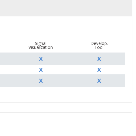
Signal
Develop.
Visualization
Tool
X
X
X
X
X
X