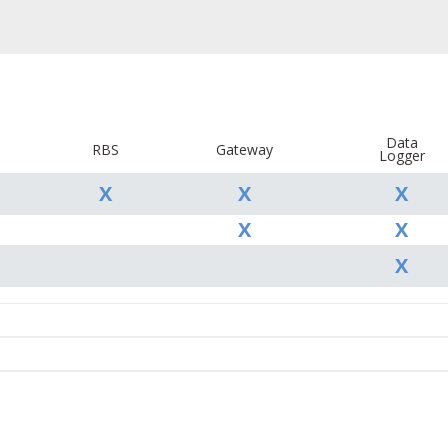
Data
RBS
Gateway
Logger
X
X
X
X
X
X