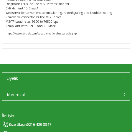
Diagnostic LEDs include MS/TP traffic monitor
CFR 47, Part 15 Class A
Web server for convenient commissioning, re-configuring and troubleshooting
Removable connector for the MS/TP port
MS/TP baud rates: 9600 to 76800 bps
Compliant with RoHS and CE Mark
https://www.ccontrols.com/basautomation/basportable.php
Üyelik
Kurumsal
İletişim
Bize Ulaşın
0216 420 8347