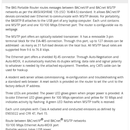
Ç (EV) ŞARJ İSTASYONLARI
IXXAT E-Mobilite ve Otomotiv Çözümle
CAN Bus Yazılımları
Midea
The BAS Portable Router routes messages between BACnet/IP and BACnet MS/TP
networks as per the ANSI/ASHRAE 135 (ISO 16484-5) standard. It allows BACnet/IP
devices connected over Ethernet to communicate with MS/TP devices. For portability,
ASYONU
the BASRTP-B attaches to the USB port of any laptop computer. Each unit contains
J1939 Ağ Geçitleri
Mitsubishi Electric
one MS/TP port and one 10/100 Mbps Ethernet port. The router is configurable via its
webpage.
RS232/485
Mitsubishi Heavy Industries
The MS/TP port offers an optically-isolated transceiver. It has a removable 3-pin
terminal block for the EIA-485 connection. Through this port, up to 127 devices can be
addressed - as many as 31 full-load devices on the local bus. All MS/TP baud rates are
YONU
ASCII
Panasonic
supported from 9.6 to 76.8 kbps.
The Ethernet port offers a shielded RJ-45 connector. Through Auto-Negotiation and
Auto-MDIX, it automatically matches its duplex setting, data rate and signal polarity
MLERİ
Samsung
to whatever is needed by the attached equipment. Therefore, any CAT5 cable can be
used for hookup.
A resident web server allows commissioning, re-configuration and troubleshooting with
IoT UYGULAMALARI
Toshiba
a standard web browser. A reset switch is provided on the router to set the unit to the
factory default IP address.
Universal IR
Three LEDs are provided: The power LED glows green when proper power is provided. A
bi-color Ethernet LED glows green for 100 Mbps operation and yellow for 10 Mbps and
indicates activity by flashing. A green LED flashes when MS/TP traffic is received.
Each unit complies with Class A radiated and conducted emissions as defined by
EN55022 and CFR 47, Part 15.
®
®
Route between BACnet/IP
and BACnet
MS/TP networks
10/100 Mbps Ethernet Auto-MDIX port
Portable version takes USB power