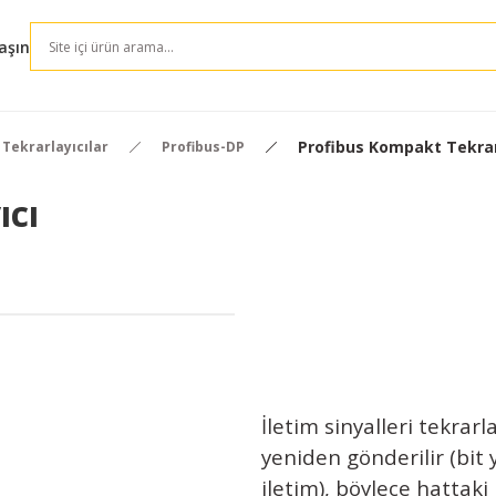
aşın
Profibus Kompakt Tekrar
Tekrarlayıcılar
Profibus-DP
ıcı
İletim sinyalleri tekrarl
yeniden gönderilir (bit
iletim), böylece hattak