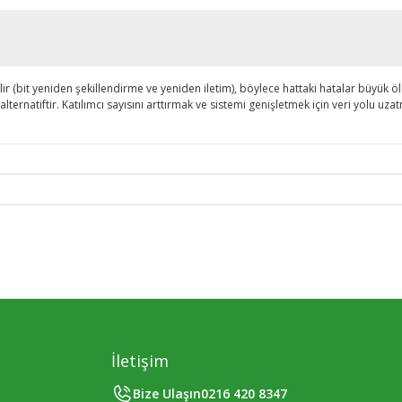
rilir (bit yeniden şekillendirme ve yeniden iletim), böylece hattaki hatalar büyük
lternatiftir. Katılımcı sayısını arttırmak ve sistemi genişletmek için veri yolu uzat
İletişim
Bize Ulaşın
0216 420 8347