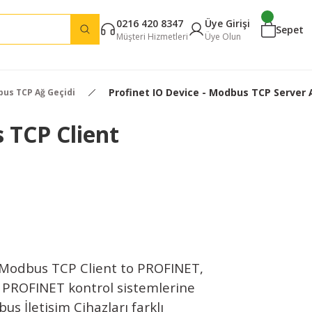
0216 420 8347
Üye Girişi
Sepet
Müşteri Hizmetleri
Üye Olun
Profinet IO Device - Modbus TCP Server 
bus TCP Ağ Geçidi
 TCP Client
odbus TCP Client to PROFINET,
 PROFINET kontrol sistemlerine
us İletişim Cihazları farklı