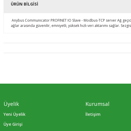
ÜRÜN BILGISI
Anybus Communicator PROFINET IO Slave - Modbus-TCP server Ağ geçidi, he
ağlar arasında güvenilir, emniyetli, yüksek hızlı veri aktarımı sağlar. Sezg
Üyelik
Kurumsal
Yeni Üyelik
İletişim
Üye Girişi