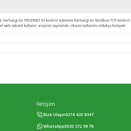
rhangi bir PROFINET IO kontrol sistemini herhangi bir Modbus-TCP kontrol sist
isel web tabanlı kullanıcı arayüzü sayesinde, cihazın kullanımı oldukça kolaydır.
İletişim
Bize Ulaşın
0216 420 8347
WhatsApp
0530 372 99 76