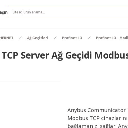
aşın
THERNET
Ağ Geçitleri
Profinet-IO
Profinet-IO - Mod
 TCP Server Ağ Geçidi Modbus
Anybus Communicator M
Modbus TCP cihazlarını
bağlamanızı sağlar. Anyb