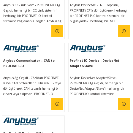
Anybus CC-Link Slave - PROFINET-IO Ağ
Anybus Profinet-IO - .NET Köprüsü,
Geçidi, herhangi bir CC-Link sistemini
PROFINET'i C#'a dönüştürerek herhangi
herhangi bir PROFINET-IO kontrol
bir PROFINET PLC kontrol sistemini bir
sistemine bağlamanızı sağlar. Anybus ağ
bilgisayardaki herhangi bir .NET
geçitleri, kullanımı kolay olmasının yanı
çözümüne bağlamanızı sağlar. .NET
sıra farklı endüstriyel ağlar arasında
Bridge, entegrasyonu kolaylaştırmak için
güvenilir, emniyetli, yüksek hızlı veri
simülatörler ve kod oluşturucuları
aktarımı sağlar.
kullanır.
Anybus Communicator – CAN to
Profinet IO Device - DeviceNet
PROFINET-IO
Adapter/Slave
Anybus Ağ Geçidi - CAN'dan PROFINET-
Anybus DeviceNet Adapter/Slave -
IO'ya CAN protokollerini PROFINET-IO'ya
PROFINET-IO Ağ Geçidi, herhangi bir
dönüştürerek CAN tabanlı herhangi bir
DeviceNet Adapter/Slave'i herhangi bir
cihazı veya ekipmanı PROFINET-IO
PROFINET-IO kontrol sistemine
kontrol sistemlerine bağlamanızı sağlar.
bağlamanızı sağlar. Anybus ağ geçitleri,
Anybus İletişim Cihazları, kullanımı kolay
kullanımı kolay olmasının yanı sıra farklı
olmasının yanı sıra farklı endüstriyel
endüstriyel ağlar arasında güvenilir,
ağlar arasında güvenilir, emniyetli,
emniyetli, yüksek hızlı veri aktarımı
yüksek hızlı veri aktarımı sağlar.
sağlar.