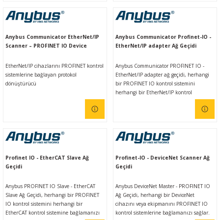
geçitleri, kullanımı kolay olmasının yanı
emniyetli, yüksek hızlı veri aktarımı
sıra farklı endüstriyel ağlar arasında
sağlar. Sezgisel web tabanlı kullanıcı
güvenilir, emniyetli, yüksek hızlı veri
arayüzü sayesinde, cihazın kullanımı
aktarımı sağlar.
oldukça kolaydır.
Anybus Communicator EtherNet/IP
Anybus Communicator Profinet-IO -
Scanner – PROFINET IO Device
EtherNet/IP adapter Ağ Geçidi
EtherNet/IP cihazlarını PROFINET kontrol
Anybus Communicator PROFINET IO -
sistemlerine bağlayan protokol
EtherNet/IP adapter ağ geçidi, herhangi
dönüştürücü
bir PROFINET IO kontrol sistemini
herhangi bir EtherNet/IP kontrol
sistemine bağlamanızı sağlar.
Profinet IO - EtherCAT Slave Ağ
Profinet-IO - DeviceNet Scanner Ağ
Geçidi
Geçidi
Anybus PROFINET IO Slave - EtherCAT
Anybus DeviceNet Master - PROFINET IO
Slave Ağ Geçidi, herhangi bir PROFINET
Ağ Geçidi, herhangi bir DeviceNet
IO kontrol sistemini herhangi bir
cihazını veya ekipmanını PROFINET IO
EtherCAT kontrol sistemine bağlamanızı
kontrol sistemlerine bağlamanızı sağlar.