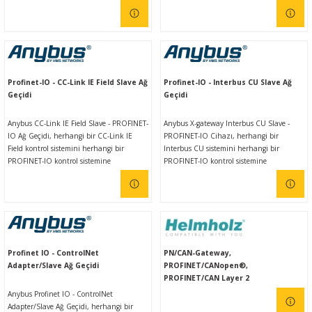
sağlar. Anybus İletişim Cihazları farklı
Mevcut bir DeviceNet kontrol sistemi
endüstriyel ağlar arasında güvenilir,
olmadığında kullanılabilir. Anybus ağ
emniyetli, yüksek hızlı veri aktarımı
geçitleri, kullanımı kolay olmasının yanı
sağlar. Sezgisel web tabanlı kullanıcı
sıra farklı endüstriyel ağlar arasında
arayüzü sayesinde, kullanımı oldukça
güvenilir, emniyetli, yüksek hızlı veri
kolaydır.
aktarımı sağlar.
Profinet-IO - CC-Link IE Field Slave Ağ
Profinet-IO - Interbus CU Slave Ağ
Geçidi
Geçidi
Anybus CC-Link IE Field Slave - PROFINET-
Anybus X-gateway Interbus CU Slave -
IO Ağ Geçidi, herhangi bir CC-Link IE
PROFINET-IO Cihazı, herhangi bir
Field kontrol sistemini herhangi bir
Interbus CU sistemini herhangi bir
PROFINET-IO kontrol sistemine
PROFINET-IO kontrol sistemine
bağlamanızı sağlar. Anybus ağ geçitleri,
bağlamanızı sağlar. Anybus ağ geçitleri,
kullanımı kolay olmasının yanı sıra farklı
kullanımı kolay olmasının yanı sıra farklı
endüstriyel ağlar arasında güvenilir,
endüstriyel ağlar arasında güvenilir,
emniyetli, yüksek hızlı veri aktarımı
emniyetli, yüksek hızlı veri aktarımı
sağlar.
sağlar.
Profinet IO - ControlNet
PN/CAN-Gateway,
Adapter/Slave Ağ Geçidi
PROFINET/CANopen®,
PROFINET/CAN Layer 2
Anybus Profinet IO - ControlNet
Adapter/Slave Ağ Geçidi, herhangi bir