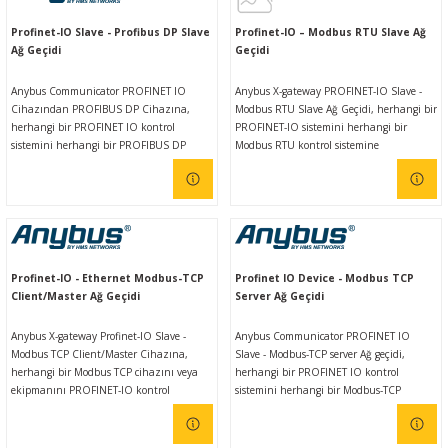
emniyetli, yüksek hızlı veri aktarımı
Ç (EV) ŞARJ İSTASYONLARI
IXXAT E-Mobilite ve Otomotiv Çözümle
CAN Bus Yazılımları
Midea
sağlar.
Profinet-IO Slave - Profibus DP Slave
Profinet-IO – Modbus RTU Slave Ağ
Ağ Geçidi
Geçidi
ASYONU
J1939 Ağ Geçitleri
Mitsubishi Electric
Anybus Communicator PROFINET IO
Anybus X-gateway PROFINET-IO Slave -
Cihazından PROFIBUS DP Cihazına,
Modbus RTU Slave Ağ Geçidi, herhangi bir
RS232/485
Mitsubishi Heavy Industries
herhangi bir PROFINET IO kontrol
PROFINET-IO sistemini herhangi bir
sistemini herhangi bir PROFIBUS DP
Modbus RTU kontrol sistemine
kontrol sistemine bağlamanızı sağlar.
bağlamanızı sağlar. Anybus ağ geçitleri,
YONU
ASCII
Panasonic
Anybus İletişim Cihazları farklı
kullanımı kolay olmasının yanı sıra farklı
endüstriyel ağlar arasında güvenilir,
endüstriyel ağlar arasında güvenilir,
emniyetli, yüksek hızlı veri aktarımı
emniyetli, yüksek hızlı veri aktarımı
MLERİ
Samsung
sağlar. Sezgisel web tabanlı kullanıcı
sağlar.
arayüzü sayesinde, cihazın kullanımı
IoT UYGULAMALARI
Toshiba
oldukça kolaydır.
Profinet-IO - Ethernet Modbus-TCP
Profinet IO Device - Modbus TCP
Client/Master Ağ Geçidi
Server Ağ Geçidi
Universal IR
Anybus X-gateway Profinet-IO Slave -
Anybus Communicator PROFINET IO
Modbus TCP Client/Master Cihazına,
Slave - Modbus-TCP server Ağ geçidi,
herhangi bir Modbus TCP cihazını veya
herhangi bir PROFINET IO kontrol
ekipmanını PROFINET-IO kontrol
sistemini herhangi bir Modbus-TCP
sistemlerine bağlamanızı sağlar. Mevcut
kontrol sistemine bağlamanızı sağlar.
Modbus TCP kontrol sisteminin olmadığı
Anybus İletişim Cihazları farklı
durumlarda kullanılabilir. Anybus ağ
endüstriyel ağlar arasında güvenilir,