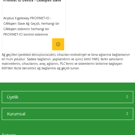
Profinet IO Device - CANopen Slave
Anybus X-gateway PROFINET-IO -
CANopen Slave Ağ Geçidi, herhangi bir
CANopen sistemini herhangi bir
PROFINET-IO kontrol sistemine
bağlamanızı sağlar. Anybus ağ geçitleri,
kullanımı kolay olmasının yanı sıra farklı
endüstriyel ağlar arasında güvenilir,
Ağ geçitleri (protokol dönüştürücüler), cihazları endüstriyel ve bina ağlarına bağlamanın
emniyetli, yüksek hızlı veri aktarımı
en hızlı yoludur. Sadece bağlanın, yapılandırın ve işiniz bitti! HMS, farklı satıcıların
sağlar.
makinelerini, cihazlarını, araç ağlarını, PLC'lerini ve sistemlerini birbirine bağlayan
600'den fazla benzersiz ağ bağlantısı ağ geçidi sunar.
Üyelik
Kurumsal