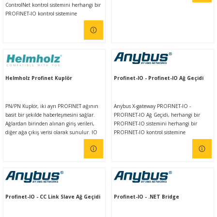
ControlNet kontrol sistemini herhangi bir
PROFINET-IO kontrol sistemine
bağlamanızı sağlar. Anybus ağ geçitleri,
kullanımı kolay olmasının yanı sıra farklı
endüstriyel ağlar arasında güvenilir,
emniyetli, yüksek hızlı veri aktarımı
sağlar.
Helmholz Profinet Kuplör
Profinet-IO - Profinet-IO Ağ Geçidi
PN/PN Kuplör, iki ayrı PROFINET ağının
Anybus X-gateway PROFINET-IO -
basit bir şekilde haberleşmesini sağlar.
PROFINET-IO Ağ Geçidi, herhangi bir
Ağlardan birinden alınan giriş verileri,
PROFINET-IO sistemini herhangi bir
diğer ağa çıkış verisi olarak sunulur. IO
PROFINET-IO kontrol sistemine
veri aktarımı canlı olarak ve ek işleme
bağlamanızı sağlar. Anybus ağ geçitleri,
blokları olmadan mümkün olduğunca
kullanımı kolay olmasının yanı sıra farklı
hızlı bir şekilde gerçekleşir.
endüstriyel ağlar arasında güvenilir,
emniyetli, yüksek hızlı veri aktarımı
sağlar.
Profinet-IO - CC Link Slave Ağ Geçidi
Profinet-IO - .NET Bridge