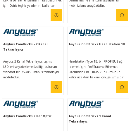
bakım ve izleme işlemlerini basitleştirmek
derinlemesine analizini sağlayan bir
için Osiris teşhis yazılımını kullanan
mobil izleme arayüzüdür.
dayanıklı bir endüstriyel Windows
tablettir. Bu mobil araç, ağınızı sağlıklı ve
verimli tutmak için olası hataları hızlı bir
şekilde belirlemenize ve çözmenize
yardımcı olur.
Anybus ComBricks - 2 Kanal
Anybus ComBricks Head Station 1B
Tekrarlayıcı
Anybus 2 Kanal Tekrarlayıcı, teşhis
Headstation Type 1B, bir PROFIBUS ağını
LED'leri ve yedekleme özelliği bulunan
izlemek için, ProfiTrace ve Ethernet
standart bir RS 485 Profibus tekrarlayıcı
üzerinden PROFIBUS kurulumunun
modülüdür.
kalıcı uzaktan bakımı için, gelişmiş bir
web sunucusu içerir.
Anybus ComBricks Fiber Optic
Anybus ComBricks 1 Kanal
Tekrarlayıcı