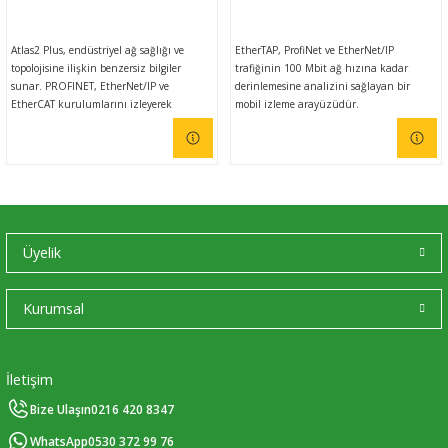
Atlas2 Plus, endüstriyel ağ sağlığı ve
EtherTAP, ProfiNet ve EtherNet/IP
topolojisine ilişkin benzersiz bilgiler
trafiğinin 100 Mbit ağ hızına kadar
sunar. PROFINET, EtherNet/IP ve
derinlemesine analizini sağlayan bir
EtherCAT kurulumlarını izleyerek
mobil izleme arayüzüdür.
sorunları önlemek için akıllı tahminlere
olanak sağlayın ve reaktif yanıtlar yerine
proaktif çözümleri güçlendirin.
Üyelik
Kurumsal
İletişim
Bize Ulaşın
0216 420 8347
WhatsApp
0530 372 99 76