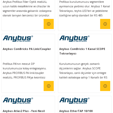
Anybus Profibus Fiber Optik modülü,
Profibus kurulumunuzu segmentlere
uzun kablo mesafelerine ve cihazlar ile
ayırmanıza yardımcı olur. Anybus 1 Kanal
segmentler arasında galvanik izolasyona
Tekrarlayıcı, teşhis LED'leri ve yedekleme
olanak tanıyan benzersiz bir üründür.
özelliğine sahip standart bir RS 485
Profibus tekrarlayıcı modülüdür.
Anybus ComBricks PA Link/Coupler
Anybus ComBricks 1 Kanal SCOPE
Tekrarlayıcı
Profibus PA'nın mevcut DP
Kurulumunuzun gerçek zamanlı
kurulumunuza kolay entegrasyonu.
ölçümlerini sağlar. Anybus SCOPE
Anybus PROFIBUS PA link/coupler
Tekrarlayıcı, canlı ölçümler için entegre
modülü, PROFIBUS PA'ya kesintisiz
kaliteli osiloskopa sahip 1 Kanallı bir RS
yüksek hızlı entegrasyon sağlar.
485 PROFIBUS teşhis tekrarlayıcı
modülüdür.
Anybus Atlas2 Plus - Yeni Nesil
Anybus EtherTAP 10/100