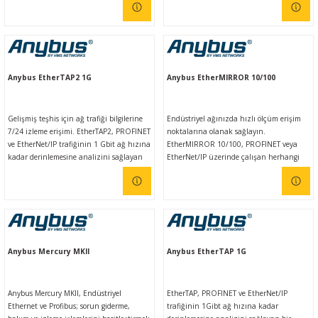
noktasıdır.
Ç (EV) ŞARJ İSTASYONLARI
IXXAT E-Mobilite ve Otomotiv Çözümle
CAN Bus Yazılımları
Midea
ASYONU
J1939 Ağ Geçitleri
Mitsubishi Electric
Anybus EtherTAP2 1G
Anybus EtherMIRROR 10/100
RS232/485
Mitsubishi Heavy Industries
Gelişmiş teşhis için ağ trafiği bilgilerine
Endüstriyel ağınızda hızlı ölçüm erişim
YONU
ASCII
Panasonic
7/24 izleme erişimi. EtherTAP2, PROFINET
noktalarına olanak sağlayın.
ve EtherNet/IP trafiğinin 1 Gbit ağ hızına
EtherMIRROR 10/100, PROFINET veya
MLERİ
Samsung
kadar derinlemesine analizini sağlayan
EtherNet/IP üzerinde çalışan herhangi
kalıcı bir izleme arayüzüdür.
bir endüstriyel ağ için şeffaf bir ölçüm
noktasıdır.
IoT UYGULAMALARI
Toshiba
Universal IR
Anybus Mercury MKII
Anybus EtherTAP 1G
Anybus Mercury MKII, Endüstriyel
EtherTAP, PROFINET ve EtherNet/IP
Ethernet ve Profibus; sorun giderme,
trafiğinin 1Gibt ağ hızına kadar