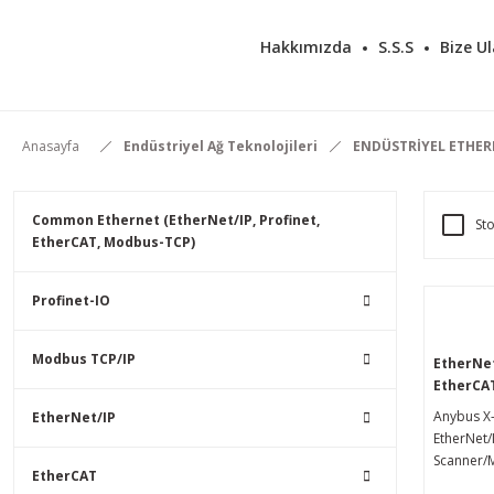
Hakkımızda
S.S.S
Bize Ul
Anasayfa
Endüstriyel Ağ Teknolojileri
ENDÜSTRİYEL ETHE
Common Ethernet (EtherNet/IP, Profinet,
Sto
EtherCAT, Modbus-TCP)
Profinet-IO
Modbus TCP/IP
EtherNet
EtherCAT
Geçidi
Anybus X
EtherNet/IP
EtherNet/
Scanner/M
EtherCAT
Slave Ağ 