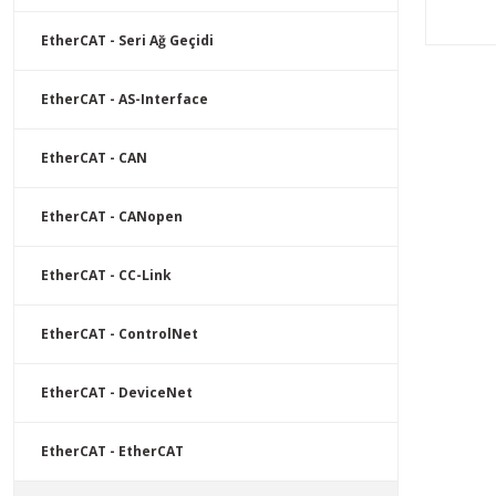
bir EtherN
veya ekip
EtherCAT - Seri Ağ Geçidi
kontrol s
bağlamanı
EtherCAT - AS-Interface
Mevcut bi
kontrol s
olmadığınd
EtherCAT - CAN
Anybus ağ 
kullanımı
yanı sıra 
EtherCAT - CANopen
ağlar aras
emniyetli,
EtherCAT - CC-Link
aktarımı s
EtherCAT - ControlNet
EtherCAT - DeviceNet
EtherCAT - EtherCAT