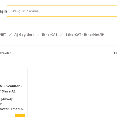
aşın
RNET
Ağ Geçitleri
EtherCAT
EtherCAT - EtherNet/IP
ktakiler
T
/IP Scanner -
 Slave Ağ
-gateway
IP
aster - EtherCAT
Geçidi, herhangi