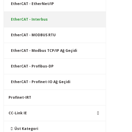
EtherCAT - EtherNet/IP
EtherCAT - Interbus
EtherCAT - MODBUS RTU
EtherCAT - Modbus TCP/IP Ağ Geçidi
EtherCAT - Profibus-DP
EtherCAT - Profinet-IO Ağ Geçidi
Profinet-IRT
CC-Link IE
Üst Kategori