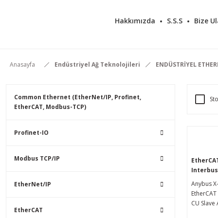
Hakkımızda
S.S.S
Bize Ul
Anasayfa
Endüstriyel Ağ Teknolojileri
ENDÜSTRİYEL ETHE
Common Ethernet (EtherNet/IP, Profinet,
Sto
EtherCAT, Modbus-TCP)
Profinet-IO
Modbus TCP/IP
EtherCAT
Interbus
Geçidi
Anybus X
EtherNet/IP
EtherCAT 
CU Slave 
EtherCAT
herhangi 