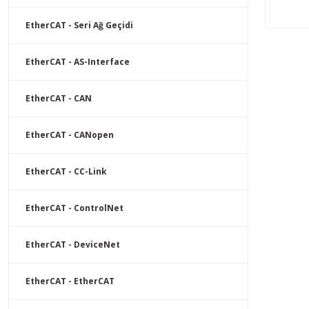
sistemini
Interbus 
EtherCAT - Seri Ağ Geçidi
sistemine
sağlar. An
EtherCAT - AS-Interface
kullanımı
yanı sıra 
ağlar aras
EtherCAT - CAN
emniyetli,
aktarımı s
EtherCAT - CANopen
EtherCAT - CC-Link
EtherCAT - ControlNet
EtherCAT - DeviceNet
EtherCAT - EtherCAT