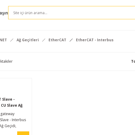
aşın
RNET
Ağ Geçitleri
EtherCAT
EtherCAT - Interbus
ktakiler
T
 Slave -
 CU Slave Ağ
-gateway
Slave - Interbus
Ağ Geçidi,
bir EtherCAT