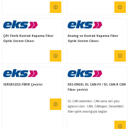
Ç (EV) ŞARJ İSTASYONLARI
IXXAT E-Mobilite ve Otomotiv Çözümle
CAN Bus Yazılımları
Midea
ASYONU
J1939 Ağ Geçitleri
Mitsubishi Electric
RS232/485
Mitsubishi Heavy Industries
Çift Yönlü Kontak Kapama Fiber
Analog ve Kontak Kapama Fiber
Optik Sistem Cihazı
Optik Sistem Cihazı
YONU
ASCII
Panasonic
MLERİ
Samsung
IoT UYGULAMALARI
Toshiba
SERİ(RS232) FİBER Çevirici
EKS-ENGEL DL CAN-FV / DL CAN-R CAN
Fiber çevirici
Universal IR
DL CAN sistemleri, CAN saha veri yolu
ağlarını (örn. CAN, CANopen, DeviceNet)
fiber optik aracılığıyla bağlar.