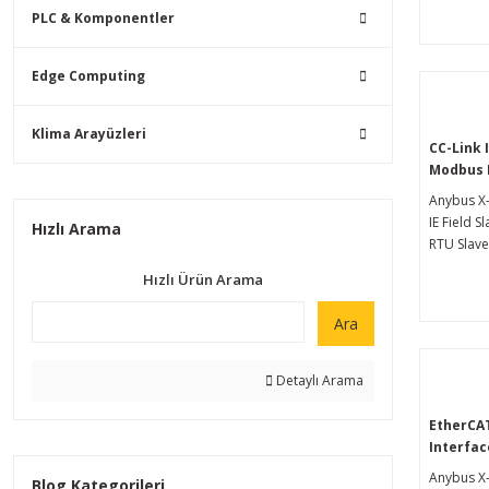
analizörle
PLC & Komponentler
Edge Computing
Klima Arayüzleri
CC-Link I
Modbus 
Geçidi
Anybus X
IE Field 
Hızlı Arama
RTU Slave
herhangi b
Hızlı Ürün Arama
Field kont
herhangi
Ara
kontrol s
bağlamanı
Anybus ağ 
Detaylı Arama
kullanımı
yanı sıra 
EtherCAT
ağlar aras
Interfac
emniyetli,
Geçidi
Anybus X
Blog Kategorileri
aktarımı s