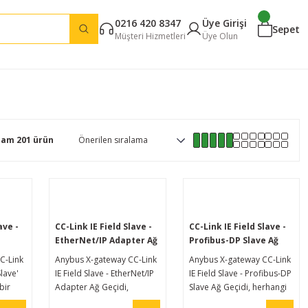
0216 420 8347
Üye Girişi
Sepet
Müşteri Hizmetleri
Üye Olun
lam 201 ürün
ave -
CC-Link IE Field Slave -
CC-Link IE Field Slave -
EtherNet/IP Adapter Ağ
Profibus-DP Slave Ağ
Geçidi
Geçidi
C-Link
Anybus X-gateway CC-Link
Anybus X-gateway CC-Link
lave'
IE Field Slave - EtherNet/IP
IE Field Slave - Profibus-DP
bir
Adapter Ağ Geçidi,
Slave Ağ Geçidi, herhangi
stemini
herhangi bir CC-Link IE
bir CC-Link IE Field kontrol