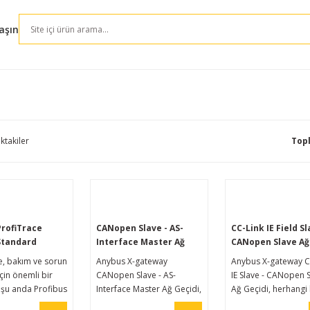
aşın
ktakiler
Top
rofiTrace
CANopen Slave - AS-
CC-Link IE Field Sl
Standard
Interface Master Ağ
CANopen Slave Ağ
Geçidi
Geçidi
e, bakım ve sorun
Anybus X-gateway
Anybus X-gateway C
çin önemli bir
CANopen Slave - AS-
IE Slave - CANopen S
e şu anda Profibus
Interface Master Ağ Geçidi,
Ağ Geçidi, herhangi 
n en güçlü mobil
herhangi bir AS-Interface
CANopen kontrol si