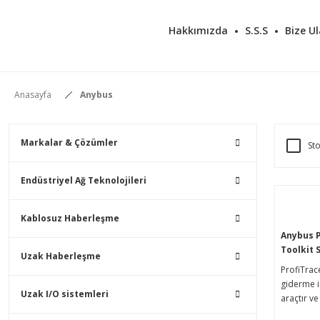
Hakkımızda
S.S.S
Bize Ul
Anasayfa
Anybus
Markalar & Çözümler
Sto
Endüstriyel Ağ Teknolojileri
Kablosuz Haberleşme
Anybus P
Toolkit 
Uzak Haberleşme
ProfiTrac
giderme i
Uzak I/O sistemleri
araçtır v
ağları içi