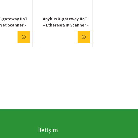
le yüksek
s, güvenilirlik ve
gerektiren
-gateway IIoT
Anybus X-gateway IIoT
el uygulamalar
Net Scanner -
– EtherNet/IP Scanner -
l çözümdür.
-MQTT
OPC UA-MQTT
İletişim