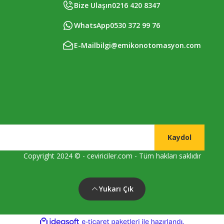
Bize Ulaşın
0216 420 8347
WhatsApp
0530 372 99 76
E-Mail
bilgi@emikonotomasyon.com
Kaydol
Copyright 2024 © - ceviriciler.com - Tüm hakları saklıdır
Yukarı Çık
ile
ideasoft
e-