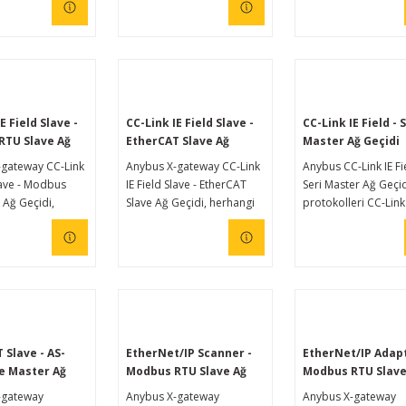
rden biridir.
cihazını veya ekipmanını
herhangi bir CC-Link
CANopen kontrol
kontrol sistemine
sistemlerine bağlamanızı
bağlamanızı sağlar.
sağlar. AS-Interface
Anybus ağ geçitleri,
kontrol sisteminin mevcut
kullanımı kolay olma
olmadığı durumlarda
yanı sıra farklı endüs
kullanılabilir. Anybus ağ
ağlar arasında güven
E Field Slave -
CC-Link IE Field Slave -
CC-Link IE Field - 
geçitleri, kullanımı kolay
emniyetli, yüksek hızl
RTU Slave Ağ
EtherCAT Slave Ağ
Master Ağ Geçidi
olmasının yanı sıra farklı
aktarımı sağlar.
Geçidi
-gateway CC-Link
Anybus X-gateway CC-Link
Anybus CC-Link IE Fi
endüstriyel ağlar arasında
Slave - Modbus
IE Field Slave - EtherCAT
Seri Master Ağ Geçid
güvenilir, emniyetli, yüksek
 Ağ Geçidi,
Slave Ağ Geçidi, herhangi
protokolleri CC-Link 
hızlı veri aktarımı sağlar.
ir CC-Link IE
bir CC-Link IE Field kontrol
Field'a dönüştürere
rol sistemini
sistemini herhangi bir
herhangi bir RS-232
 bir Modbus RTU
EtherCAT kontrol
cihazını veya ekipma
istemine
sistemine bağlamanızı
CC-Link IE saha kont
zı sağlar.
sağlar. Anybus ağ geçitleri,
sistemlerine bağlam
geçitleri,
kullanımı kolay olmasının
sağlar. Anybus İleti
 kolay olmasının
yanı sıra farklı endüstriyel
Cihazları, kullanımı 
farklı endüstriyel
ağlar arasında güvenilir,
olmasının yanı sıra f
 Slave - AS-
EtherNet/IP Scanner -
EtherNet/IP Adap
ında güvenilir,
emniyetli, yüksek hızlı veri
endüstriyel ağlar ar
e Master Ağ
Modbus RTU Slave Ağ
Modbus RTU Slave
 yüksek hızlı veri
aktarımı sağlar.
güvenilir, emniyetli,
Geçidi
Geçidi
-gateway
Anybus X-gateway
Anybus X-gateway
ağlar.
hızlı veri aktarımı sa