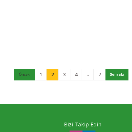
veya yüksek düzeyde
özelleştirme, kontrol veya
güvenlik gerektiren tüm
uygulamalar için idealdir.
PoE kurulumu
basitleştirerek esnekliği
artırır.
1
2
3
4
..
7
Bizi Takip Edin