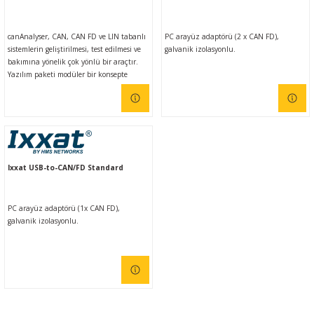
canAnalyser, CAN, CAN FD ve LIN tabanlı
PC arayüz adaptörü (2 x CAN FD),
sistemlerin geliştirilmesi, test edilmesi ve
galvanik izolasyonlu.
bakımına yönelik çok yönlü bir araçtır.
Yazılım paketi modüler bir konsepte
dayanmaktadır ve farklı işlev ve modüllere
sahip üç versiyonda (mini, lite ve
standart) mevcuttur.
Ixxat USB-to-CAN/FD Standard
PC arayüz adaptörü (1x CAN FD),
galvanik izolasyonlu.