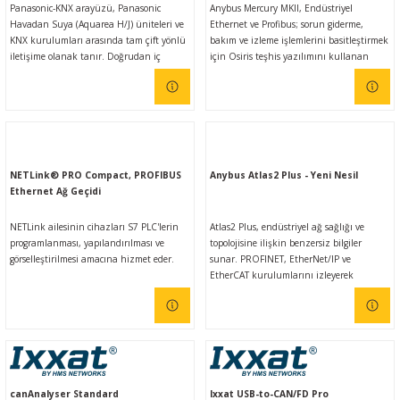
Panasonic-KNX arayüzü, Panasonic
Anybus Mercury MKII, Endüstriyel
Ç (EV) ŞARJ İSTASYONLARI
IXXAT E-Mobilite ve Otomotiv Çözümle
CAN Bus Yazılımları
Midea
Havadan Suya (Aquarea H/J) üniteleri ve
Ethernet ve Profibus; sorun giderme,
KNX kurulumları arasında tam çift yönlü
bakım ve izleme işlemlerini basitleştirmek
iletişime olanak tanır. Doğrudan iç
için Osiris teşhis yazılımını kullanan
ASYONU
J1939 Ağ Geçitleri
Mitsubishi Electric
üniteye bağlanır ve KNX ile tam bir
dayanıklı bir endüstriyel Windows
birlikte çalışabilirlik sağlar.
tablettir. Bu mobil araç, ağınızı sağlıklı ve
verimli tutmak için olası hataları hızlı bir
RS232/485
Mitsubishi Heavy Industries
şekilde belirlemenize ve çözmenize
yardımcı olur.
YONU
ASCII
Panasonic
NETLink® PRO Compact, PROFIBUS
Anybus Atlas2 Plus - Yeni Nesil
Ethernet Ağ Geçidi
MLERİ
Samsung
NETLink ailesinin cihazları S7 PLC'lerin
Atlas2 Plus, endüstriyel ağ sağlığı ve
IoT UYGULAMALARI
Toshiba
programlanması, yapılandırılması ve
topolojisine ilişkin benzersiz bilgiler
görselleştirilmesi amacına hizmet eder.
sunar. PROFINET, EtherNet/IP ve
EtherCAT kurulumlarını izleyerek
Universal IR
sorunları önlemek için akıllı tahminlere
olanak sağlayın ve reaktif yanıtlar yerine
proaktif çözümleri güçlendirin.
canAnalyser Standard
Ixxat USB-to-CAN/FD Pro