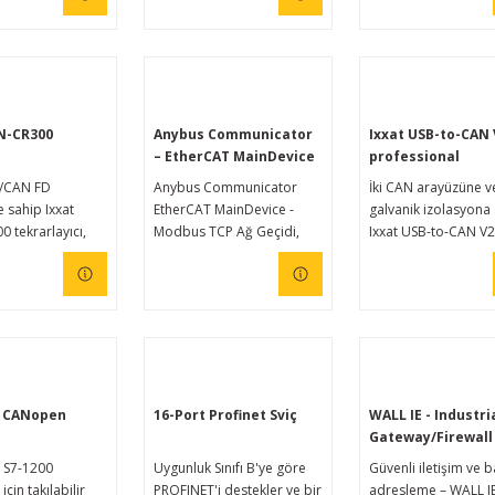
Geçidi ile BACnet
sistemlerine entegre
N-CR300
Anybus Communicator
Ixxat USB-to-CAN 
– EtherCAT MainDevice
professional
- Modbus TCP server Ağ
/CAN FD
Anybus Communicator
İki CAN arayüzüne v
geçidi
 sahip Ixxat
EtherCAT MainDevice -
galvanik izolasyona
 tekrarlayıcı,
Modbus TCP Ağ Geçidi,
Ixxat USB-to-CAN V2
yolu yük
herhangi bir EtherCAT
profesyonel, bir bilg
i iyileştirir, veri
cihazını Modbus TCP
CAN veri yolu ağları
mlerinin fiziksel
kontrol sistemlerine
bağlamanın kolay, ç
e birleşmesini
bağlamanızı sağlar.
yönlü ve uygun maliy
 galvanik
Anybus İletişim Cihazları
bir yoludur. Test ve
 sunar. Entegre
farklı endüstriyel ağlar
geliştirmeden bakım
ma dirençleriyle,
arasında güvenilir,
kontrol görevlerine
rını optimize
emniyetli ve yüksek hızlı
çeşitli CAN uygulama
M CANopen
16-Port Profinet Sviç
WALL IE - Industri
n esneklik
veri aktarımı sağlar.
destekleyerek çeşitli
Gateway/Firewall
k, CAN veri yolu
Sezgisel web tabanlı
endüstriyel kurulum
 S7-1200
Uygunluk Sınıfı B'ye göre
Güvenli iletişim ve b
lamalarını
kullanıcı arayüzü
basit entegrasyon s
için takılabilir
PROFINET'i destekler ve bir
adresleme – WALL IE