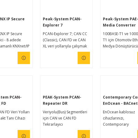
KNX IP Secure
Peak-System PCAN-
Peak-System PAE
Explorer 7
Media Converter
KNX IP Secure
PCAN-Explorer 7; CAN CC
100BASE-T1 ve 100
ici - 8 adede
(Classic), CAN FD ve CAN
T1 için Otomotiv Et
amanlı KNXnet/IP
XL veri yollarıyla çalışmak
Medya Dönüştürücü
 bağlantısı
için tasarlanmış kapsamlı
ve profesyonel bir
yazılımdır.
stem PCAN-
PEAK-System PCAN-
Contemporary Co
 FD
Repeater DR
EnOcean - BACnet
Geçidi 868 MHz (A
N FD Veri Yolları
Veriyolu(Bus) Segmentleri
EnOcean kablosuz
versiyon)
akt Tanı Cihazı
için CAN ve CAN FD
cihazlarınızı,
Tekrarlayıcı
Contemporary
Controls'ün çift yön
EnOcean - BACnet A