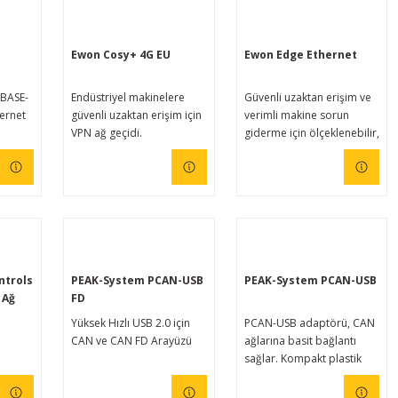
-
Ewon Cosy+ 4G EU
Ewon Edge Ethernet
0BASE-
Endüstriyel makinelere
Güvenli uzaktan erişim ve
hernet
güvenli uzaktan erişim için
verimli makine sorun
VPN ağ geçidi.
giderme için ölçeklenebilir,
uçtan uca çözüm.
ntrols
PEAK-System PCAN-USB
PEAK-System PCAN-USB
 Ağ
FD
vrupa
Yüksek Hızlı USB 2.0 için
PCAN-USB adaptörü, CAN
CAN ve CAN FD Arayüzü
ağlarına basit bağlantı
sağlar. Kompakt plastik
lü
kasası onu mobil
ğ
uygulamalara uygun hale