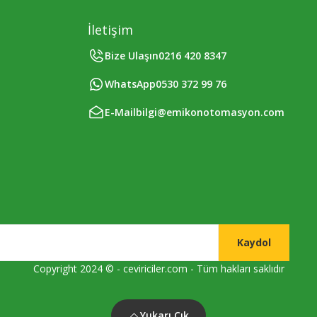
İletişim
Bize Ulaşın
0216 420 8347
WhatsApp
0530 372 99 76
E-Mail
bilgi@emikonotomasyon.com
Kaydol
Copyright 2024 © - ceviriciler.com - Tüm hakları saklıdır
Yukarı Çık