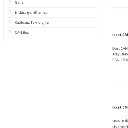
Genel
Endüstriyel Ethernet
Kablosuz Teknolojiler
CAN Bus
Ixxat CA
Dört CAN
arayüzüne
CAN-CR300
CAN veri 
kapasitesin
yolu siste
bir şekild
sağlar ve
izolasyon
sonlandır
ağ yapıla
Ixxat C
etmek içi
sağlayara
SIMATIC®
yapı kısıt
sistemleri 