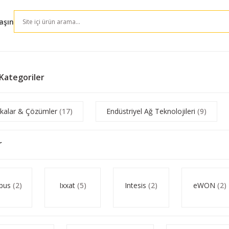
aşın
t Kategoriler
kalar & Çözümler
(17)
Endüstriyel Ağ Teknolojileri
(9)
r
bus
(2)
Ixxat
(5)
Intesis
(2)
eWON
(2)