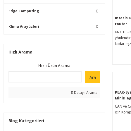
Edge Computing
Intesis 
router
Klima Arayüzleri
KNX TP - 
yönlendir
kadar eşz
tünelleme
Hızlı Arama
Hızlı Ürün Arama
Ara
PEAK-Sy
Detaylı Arama
MiniDiag
CAN ve CA
için Komp
Blog Kategorileri