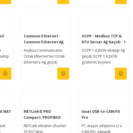
getirir. Opto-dekuplajlı
 edin.
versiyon, PC ile CAN tarafı
arasında 500 Volt'a kadar
galvanik izolasyonu
garanti eder. Paket ayrıca
Windows® için CAN
V2
Common Ethernet -
OCPP - Modbus TCP &
monitörü PCAN-View ve
Common Ethernet Ağ
RTU Server Ağ Geçidi - 1
PCAN-Basic programlama
Geçidi
şarj ünitesi için
e
Anybus Communicator,
OCPP 1.6 JSON desteği Ağ
arayüzüyle birlikte sunulur.
 sahip
Ortak Ethernet'ten Ortak
geçidi OCPP 1.6 JSON
Ethernet'e Ağ geçidi,
gösterim biçimini
isayarı
herhangi bir cihazı veya
destekler.
na
ekipmanı PROFINET,
ok
EtherCAT, EtherNet/IP ve
etli
Modbus TCP kontrol
sistemlerine bağlamanızı
 ve
sağlar. Anybus İletişim
 kadar
Cihazları güvenilir,
larını
emniyetli ve yüksek hızlı
al NAT
NETLink® PRO
Ixxat USB-to-CAN/FD
veri aktarımı sağlar.
Compact, PROFIBUS
Pro
lara
Sezgisel kullanıcı arayüzü,
Ethernet Ağ Geçidi
asit
NETLink ailesinin cihazları
PC arayüz adaptörü (2 x
ağlar.
ürünün kullanımını oldukça
,
S7 PLC'lerin
CAN FD), galvanik